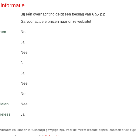
informatie
Bij één overnachting geldt een toeslag van € 5,- p.p
Ga voor actuele prijzen naar onze website!
rten
Nee
Ja
Nee
Ja
Ja
Nee
Nee
ielen
Nee
ireless
Ja
n indicatief en kunnen in tussentijd gewijzigd zijn. Voor de meest recente prijzen, contacteer de eig