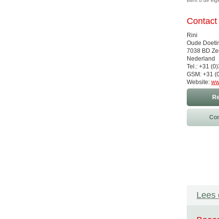
Bent u de ei
Contact
Rini
Oude Doeti
7038 BD Ze
Nederland
Tel.: +31 (
GSM: +31 (
Website:
ww
Re
Con
Lees 