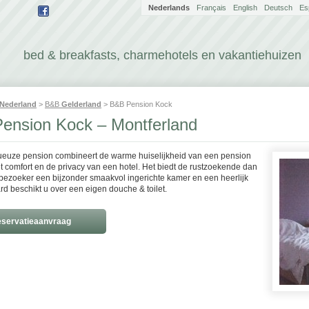
Nederlands
Français
English
Deutsch
Es
bed & breakfasts, charmehotels en vakantiehuizen
Nederland
>
B&B
Gelderland
> B&B Pension Kock
ension Kock – Montferland
ueuze pension combineert de warme huiselijkheid van een pension
t comfort en de privacy van een hotel. Het biedt de rustzoekende dan
 bezoeker een bijzonder smaakvol ingerichte kamer en een heerlijk
rd beschikt u over een eigen douche & toilet.
servatieaanvraag