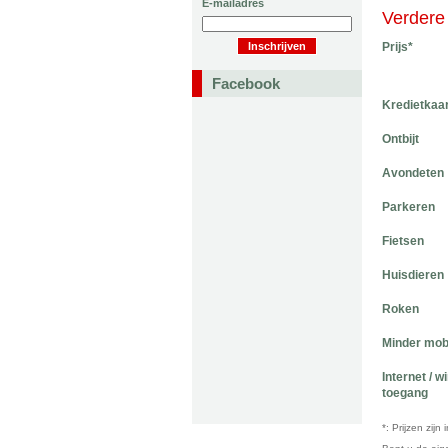
E-mailadres
Verdere 
Prijs*
Facebook
Kredietkaa
Ontbijt
Avondeten
Parkeren
Fietsen
Huisdieren
Roken
Minder mob
Internet / w
toegang
*: Prijzen zij