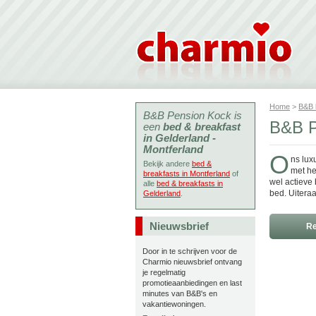
Home
>
B&B
B&B Pension Kock is
B&B P
een
bed & breakfast
in Gelderland -
Montferland
O
ns lux
Bekijk andere
bed &
met he
breakfasts in Montferland
of
wel actieve
alle
bed & breakfasts in
bed. Uiteraa
Gelderland
.
Nieuwsbrief
Re
Door in te schrijven voor de
Charmio nieuwsbrief ontvang
je regelmatig
promotieaanbiedingen en last
minutes van B&B's en
vakantiewoningen.