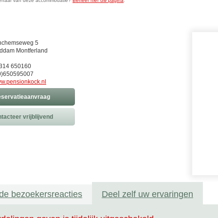
genaar van deze accommodatie?
Beheer hier uw pagina
.
nchemseweg 5
ddam Montferland
0)314 650160
0)650595007
w.pensionkock.nl
servatieaanvraag
tacteer vrijblijvend
de bezoekersreacties
Deel zelf uw ervaringen