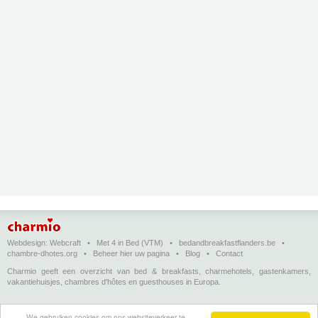
Webdesign:
Webcraft
•
Met 4 in Bed (VTM)
•
bedandbreakfastflanders.be
•
chambre-dhotes.org
•
Beheer hier uw pagina
•
Blog
•
Contact
Charmio geeft een overzicht van bed & breakfasts, charmehotels, gastenkamers,
vakantiehuisjes, chambres d'hôtes en guesthouses in Europa.
Bed & breakfasts, charmehotels en vakantiehuizen
(in het Nederlands)
•
Chambres
We gebruiken cookies om ons websiteverkeer te
d'hôtes, hôtels de charme et logements de vacances
(en français)
•
Bed &