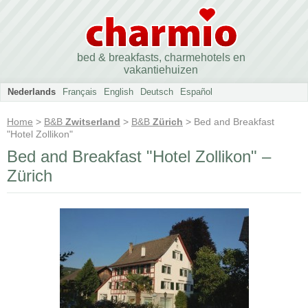
bed & breakfasts, charmehotels en
vakantiehuizen
Nederlands
Français
English
Deutsch
Español
Home
>
B&B
Zwitserland
>
B&B
Zürich
> Bed and Breakfast
"Hotel Zollikon"
Bed and Breakfast "Hotel Zollikon" –
Zürich