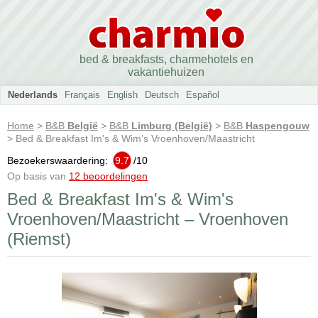
bed & breakfasts, charmehotels en
vakantiehuizen
Nederlands
Français
English
Deutsch
Español
Home
>
B&B
België
>
B&B
Limburg (België)
>
B&B
Haspengouw
> Bed & Breakfast Im's & Wim's Vroenhoven/Maastricht
Bezoekerswaardering:
9.7
/
10
Op basis van
12 beoordelingen
Bed & Breakfast Im's & Wim's
Vroenhoven/Maastricht – Vroenhoven
(Riemst)