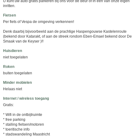
U kunt uw auto gratis parkeren bij ons voor de deur of in een van onze eigen
inritten.
Fietsen
Per fiets of Vespa de omgeving verkennen!
Denk daarbij bijvoorbeeld aan de prachtige Haspengouwse Kastelenroute
(bekend door Katarakt, of aan de streek rondom Eben-Emael bekend door De
Smaak van de Keyser )!!
Huisdieren
niet toegelaten
Roken
buiten toegelaten
Minder mobielen
Helaas niet
Internet / wireless toegang
Gratis:
* Wifi in de ontbijtruimte
* free parking
* stalling fietsen/motoren
* toeritische info
* stadswandeling Maastricht