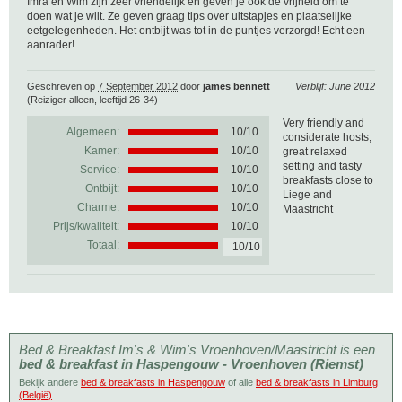
Imra en Wim zijn zeer vriendelijk en geven je ook de vrijheid om te
doen wat je wilt. Ze geven graag tips over uitstapjes en plaatselijke
eetgelegenheden. Het ontbijt was tot in de puntjes verzorgd! Echt een
aanrader!
Geschreven op
7 September 2012
door
james bennett
Verblijf: June 2012
(Reiziger alleen, leeftijd 26-34)
Very friendly and
Algemeen:
10
/
10
considerate hosts,
Kamer:
10/10
great relaxed
setting and tasty
Service:
10/10
breakfasts close to
Ontbijt:
10/10
Liege and
Charme:
10/10
Maastricht
Prijs/kwaliteit:
10/10
Totaal:
10/10
Bed & Breakfast Im's & Wim's Vroenhoven/Maastricht is een
bed & breakfast in Haspengouw - Vroenhoven (Riemst)
Bekijk andere
bed & breakfasts in Haspengouw
of alle
bed & breakfasts in Limburg
(België)
.