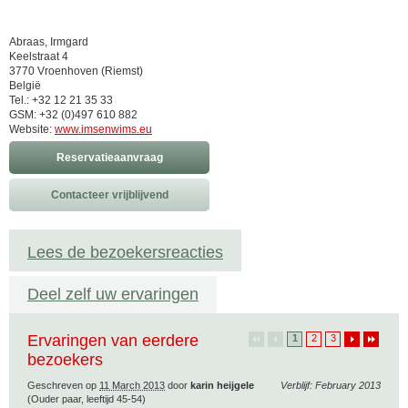
Abraas, Irmgard
Keelstraat 4
3770 Vroenhoven (Riemst)
België
Tel.: +32 12 21 35 33
GSM: +32 (0)497 610 882
Website:
www.imsenwims.eu
Reservatieaanvraag
Contacteer vrijblijvend
Lees de bezoekersreacties
Deel zelf uw ervaringen
Ervaringen van eerdere
1
2
3
bezoekers
Geschreven op
11 March 2013
door
karin heijgele
Verblijf: February 2013
(Ouder paar, leeftijd 45-54)