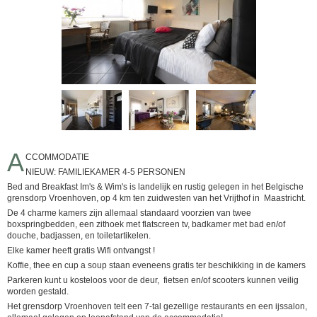
A
CCOMMODATIE
NIEUW: FAMILIEKAMER 4-5 PERSONEN
Bed and Breakfast Im's & Wim's is landelijk en rustig gelegen in het Belgische
grensdorp Vroenhoven, op 4 km ten zuidwesten van het Vrijthof in Maastricht.
De 4 charme kamers zijn allemaal standaard voorzien van twee
boxspringbedden, een zithoek met flatscreen tv, badkamer met bad en/of
douche, badjassen, en toiletartikelen.
Elke kamer heeft gratis Wifi ontvangst !
Koffie, thee en cup a soup staan eveneens gratis ter beschikking in de kamers
Parkeren kunt u kosteloos voor de deur, fietsen en/of scooters kunnen veilig
worden gestald.
Het grensdorp Vroenhoven telt een 7-tal gezellige restaurants en een ijssalon,