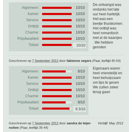
De ontvangst was
Algemeen:
10
/
10
ondanks het late
Kamer:
10/10
uur heel hartelijk.
Het was een
Service:
10/10
beetje thuiskomen.
Ontbijt:
10/10
Het ontbijt was
Charme:
10/10
heel romantisch
met al de kaarsjes
Prijs/kwaliteit:
10/10
. We hebben
Totaal:
10/10
genoten
Geschreven op
7 September 2012
door
fabienne segers
(Paar, leeftijd 45-54)
Eigenaars waren
Algemeen:
8
/
10
heel vriendelijk en
Kamer:
10/10
heel behulpzaam
om tips te geven
Service:
10/10
We zullen zeker
Ontbijt:
10/10
terug gaan
Charme:
10/10
Prijs/kwaliteit:
8/10
Totaal:
9.3/10
Geschreven op
7 September 2012
door
sandra de leijer-
Verblijf: May 2012
nolten
(Paar, leeftijd 35-44)