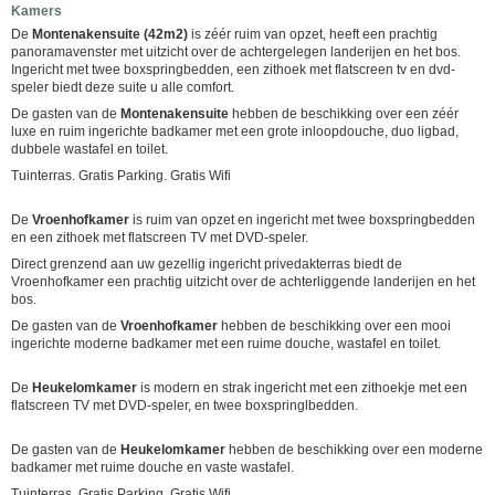
Kamers
De
Montenakensuite (42m2)
is zéér ruim van opzet, heeft een prachtig
panoramavenster met uitzicht over de achtergelegen landerijen en het bos.
Ingericht met twee boxspringbedden, een zithoek met flatscreen tv en dvd-
speler biedt deze suite u alle comfort.
De gasten van de
Montenakensuite
hebben de beschikking over een zéér
luxe en ruim ingerichte badkamer met een grote inloopdouche, duo ligbad,
dubbele wastafel en toilet.
Tuinterras. Gratis Parking. Gratis Wifi
De
Vroenhofkamer
is ruim van opzet en ingericht met twee boxspringbedden
en een zithoek met flatscreen TV met DVD-speler.
Direct grenzend aan uw gezellig ingericht privedakterras biedt de
Vroenhofkamer een prachtig uitzicht over de achterliggende landerijen en het
bos.
De gasten van de
Vroenhofkamer
hebben de beschikking over een mooi
ingerichte moderne badkamer met een ruime douche, wastafel en toilet.
De
Heukelomkamer
is modern en strak ingericht met een zithoekje met een
flatscreen TV met DVD-speler, en twee boxspringlbedden.
De gasten van de
Heukelomkamer
hebben de beschikking over een moderne
badkamer met ruime douche en vaste wastafel.
Tuinterras. Gratis Parking. Gratis Wifi