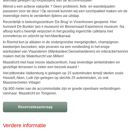
allemaal gelegen op loopafstand van de accommodatie!
Wenst u een actieve vakantie ? Geen probleem, fiets- en wandelpaden
passeren voor de deur ! Op verzoek kunnen wij een lunchpakket maken om de
inwendige mens te versterken tijdens uw uitstap.
Recentelijk is belevingscentrum 'De Brug' in Vroenhoven geopend. Hier
huisvest De Bunker (wo ii museum) en Binnenvaart Experience museum. Na
afloop kunt u heerlijk verpozen in het gezellig ingerichte cafetaria met
zonneterras en uitzicht op het Albertkanaal
In Riemst kun je afdalen in de ondergrondse mergelgrotten, champignon-
kwekerijen bezoeken, wijn proeven na een rondleiding in het enige
wijnkasteel van Vlaanderen (Wijnkasteel Genoelselderen) en interactief kennis
maken met de Waterburcht van Millen!
Maastricht met haar mooie stadscentrum, haar levendige winkelstraten en
gezellige terrassen is zeker een bezoek waard !
Het pittoreske Valkenburg is gelegen op 15 autominuten terwijl steden zoals
Hasselt, Aken, Luik zijn gelegen op slechts 25 autominuten, zo ook
Maasmechelen Village!
Op 800 meter van de accommodatie zijn er goede openbare verbindingen
van/naar Maastricht en Tongeren.
Reservatieaanvraag
Verdere informatie