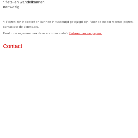
* fiets- en wandelkaarten
aanwezig
*: Prijzen zijn indicatief en kunnen in tussentijd gewijzigd zijn. Voor de meest recente prijzen,
contacteer de eigenaars.
Bent u de eigenaar van deze accommodatie?
Beheer hier uw pagina
.
Contact