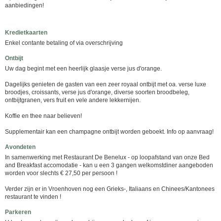
aanbiedingen!
Kredietkaarten
Enkel contante betaling of via overschrijving
Ontbijt
Uw dag begint met een heerlijk glaasje verse jus d'orange.
Dagelijks genieten de gasten van een zeer royaal ontbijt met oa. verse luxe
broodjes, croissants, verse jus d'orange, diverse soorten broodbeleg,
ontbijtgranen, vers fruit en vele andere lekkernijen.
Koffie en thee naar believen!
Supplementair kan een champagne ontbijt worden geboekt. Info op aanvraag!
Avondeten
In samenwerking met Restaurant De Benelux - op loopafstand van onze Bed
and Breakfast accomodatie - kan u een 3 gangen welkomstdiner aangeboden
worden voor slechts € 27,50 per persoon !
Verder zijn er in Vroenhoven nog een Grieks-, Italiaans en Chinees/Kantonees
restaurant te vinden !
Parkeren