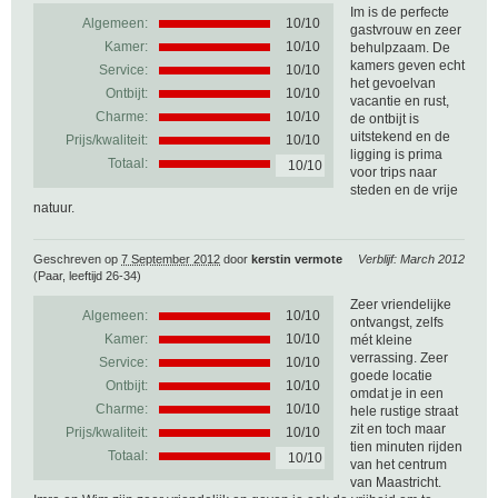
Im is de perfecte
Algemeen:
10
/
10
gastvrouw en zeer
Kamer:
10/10
behulpzaam. De
kamers geven echt
Service:
10/10
het gevoelvan
Ontbijt:
10/10
vacantie en rust,
Charme:
10/10
de ontbijt is
uitstekend en de
Prijs/kwaliteit:
10/10
ligging is prima
Totaal:
10/10
voor trips naar
steden en de vrije
natuur.
Geschreven op
7 September 2012
door
kerstin vermote
Verblijf: March 2012
(Paar, leeftijd 26-34)
Zeer vriendelijke
Algemeen:
10
/
10
ontvangst, zelfs
Kamer:
10/10
mét kleine
verrassing. Zeer
Service:
10/10
goede locatie
Ontbijt:
10/10
omdat je in een
Charme:
10/10
hele rustige straat
zit en toch maar
Prijs/kwaliteit:
10/10
tien minuten rijden
Totaal:
10/10
van het centrum
van Maastricht.