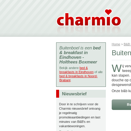
Home
>
B&B
Buitenboel is een
bed
Buite
& breakfast in
Eindhoven -
Holthees Boxmeer
W
ij ve
Bekijk andere
bed &
tweep
breakfasts in Eindhoven
of alle
kan slapen.
bed & breakfasts in Noord-
douche op d
Brabant
.
desgewenst 
Onze b&b ka
Nieuwsbrief
Door in te schrijven voor de
Re
Charmio nieuwsbrief ontvang
je regelmatig
promotieaanbiedingen en last
minutes van B&B's en
vakantiewoningen.