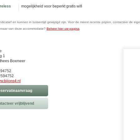
ireless
mogelijkheid voor beperkt gratis wifi
n indicatief en kunnen in tussentijd gewijzigd zijn. Voor de meest recente prijzen, contacteer de eig
genaar van deze accommodatie?
Beheer hier uw pagina
.
e
g 1
thees Boxmeer
594752
2594752
w.bijons4.nl
servatieaanvraag
tacteer vrijblijvend