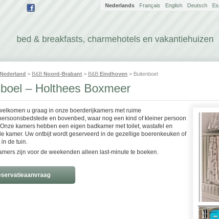
Nederlands
Français
English
Deutsch
Es
bed & breakfasts, charmehotels en vakantiehuizen
Nederland
>
B&B
Noord-Brabant
>
B&B
Eindhoven
> Buitenboel
nboel – Holthees Boxmeer
rwelkomen u graag in onze boerderijkamers met ruime
ersoonsbedstede en bovenbed, waar nog een kind of kleiner persoon
 Onze kamers hebben een eigen badkamer met toilet, wastafel en
e kamer. Uw ontbijt wordt geserveerd in de gezellige boerenkeuken of
in de tuin.
mers zijn voor de weekenden alleen last-minute te boeken.
servatieaanvraag