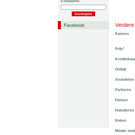
E-mailadres
Verdere 
Facebook
Kamers
Prijs*
Kredietkaa
Ontbijt
Avondeten
Parkeren
Fietsen
Huisdieren
Roken
Minder mob