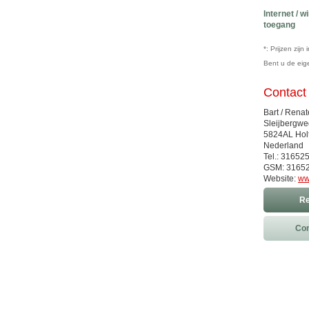
Internet / w
toegang
*: Prijzen zij
Bent u de ei
Contact
Bart / Renat
Sleijbergwe
5824AL Hol
Nederland
Tel.: 31652
GSM: 3165
Website:
ww
Re
Con