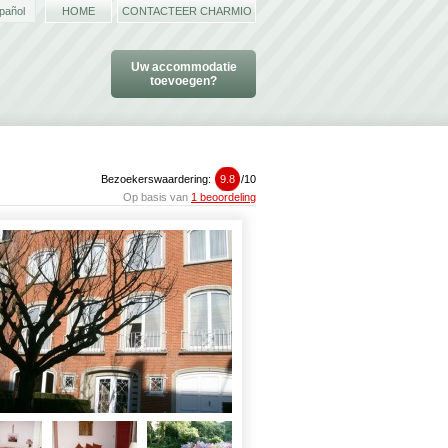
pañol
HOME
CONTACTEER CHARMIO
Uw accommodatie
toevoegen?
Bezoekerswaardering:
9.8
/
10
Op basis van
1 beoordeling