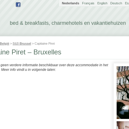
Nederlands
Français
English
Deutsch
Es
bed & breakfasts, charmehotels en vakantiehuizen
België
>
B&B
Brussel
> Capitaine Piret
ine Piret – Bruxelles
r geen verdere informatie beschikbaar over deze accommodatie in het
Meer info vindt u in volgende talen: