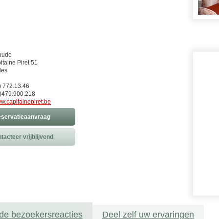
aude
taine Piret 51
les
) 772.13.46
)479.900.218
w.capitainepiret.be
servatieaanvraag
tacteer vrijblijvend
de bezoekersreacties
Deel zelf uw ervaringen