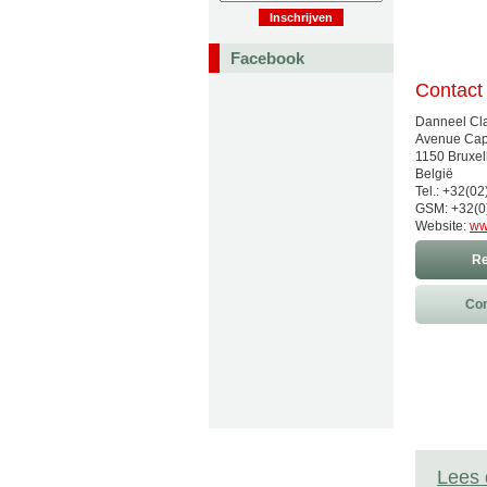
Facebook
Contact
Danneel Cl
Avenue Capi
1150 Bruxel
België
Tel.: +32(02
GSM: +32(0
Website:
ww
Re
Con
Lees 