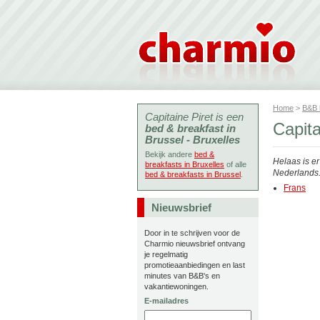
Home
>
B&B
Capitaine Piret is een
Capita
bed & breakfast in
Brussel - Bruxelles
Bekijk andere
bed &
Helaas is e
breakfasts in Bruxelles
of alle
Nederlands. 
bed & breakfasts in Brussel
.
Frans
Nieuwsbrief
Door in te schrijven voor de
Charmio nieuwsbrief ontvang
je regelmatig
promotieaanbiedingen en last
minutes van B&B's en
vakantiewoningen.
E-mailadres