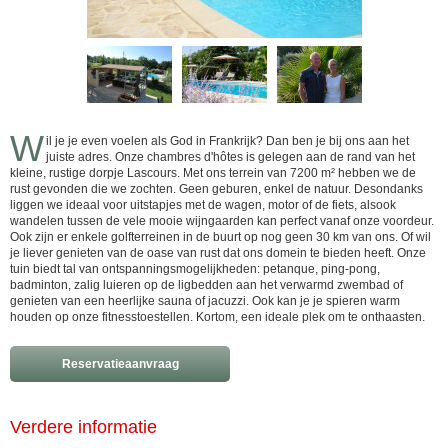
W
il je je even voelen als God in Frankrijk? Dan ben je bij ons aan het
juiste adres. Onze chambres d'hôtes is gelegen aan de rand van het
kleine, rustige dorpje Lascours. Met ons terrein van 7200 m² hebben we de
rust gevonden die we zochten. Geen geburen, enkel de natuur. Desondanks
liggen we ideaal voor uitstapjes met de wagen, motor of de fiets, alsook
wandelen tussen de vele mooie wijngaarden kan perfect vanaf onze voordeur.
Ook zijn er enkele golfterreinen in de buurt op nog geen 30 km van ons. Of wil
je liever genieten van de oase van rust dat ons domein te bieden heeft. Onze
tuin biedt tal van ontspanningsmogelijkheden: petanque, ping-pong,
badminton, zalig luieren op de ligbedden aan het verwarmd zwembad of
genieten van een heerlijke sauna of jacuzzi. Ook kan je je spieren warm
houden op onze fitnesstoestellen. Kortom, een ideale plek om te onthaasten.
Reservatieaanvraag
Verdere informatie