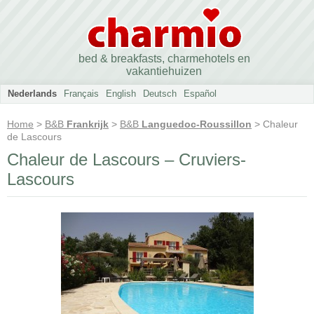
bed & breakfasts, charmehotels en
vakantiehuizen
Nederlands
Français
English
Deutsch
Español
Home
>
B&B
Frankrijk
>
B&B
Languedoc-Roussillon
> Chaleur
de Lascours
Chaleur de Lascours – Cruviers-
Lascours