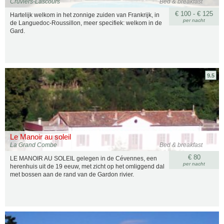
Cruviers-Lascours
Bed & breakfast
€ 100 - € 125
Hartelijk welkom in het zonnige zuiden van Frankrijk, in
per nacht
de Languedoc-Roussillon, meer specifiek: welkom in de
Gard.
9.5
Le Manoir au soleil
La Grand Combe
Bed & breakfast
€ 80
LE MANOIR AU SOLEIL gelegen in de Cévennes, een
per nacht
herenhuis uit de 19 eeuw, met zicht op het omliggend dal
met bossen aan de rand van de Gardon rivier.