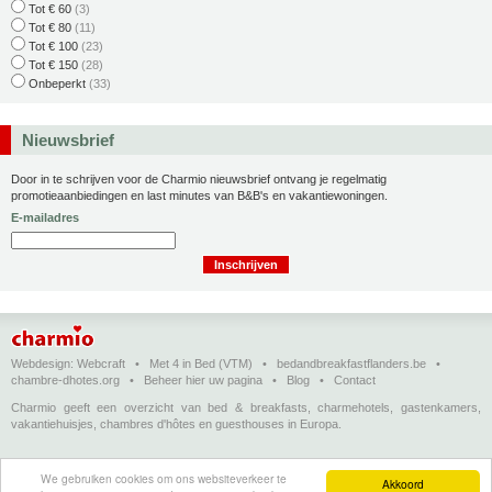
Tot € 60
(3)
Tot € 80
(11)
Tot € 100
(23)
Tot € 150
(28)
Onbeperkt
(33)
Nieuwsbrief
Door in te schrijven voor de Charmio nieuwsbrief ontvang je regelmatig
promotieaanbiedingen en last minutes van B&B's en vakantiewoningen.
E-mailadres
Webdesign:
Webcraft
•
Met 4 in Bed (VTM)
•
bedandbreakfastflanders.be
•
chambre-dhotes.org
•
Beheer hier uw pagina
•
Blog
•
Contact
Charmio geeft een overzicht van bed & breakfasts, charmehotels, gastenkamers,
vakantiehuisjes, chambres d'hôtes en guesthouses in Europa.
Bed & breakfasts, charmehotels en vakantiehuizen
(in het Nederlands)
•
Chambres
We gebruiken cookies om ons websiteverkeer te
d'hôtes, hôtels de charme et logements de vacances
(en français)
•
Bed &
Akkoord