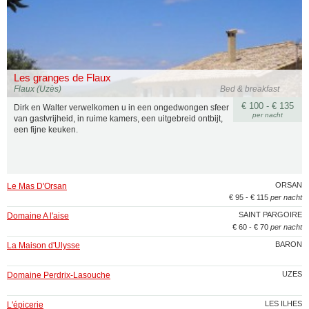
Les granges de Flaux
Flaux (Uzès)
Bed & breakfast
€ 100 - € 135
Dirk en Walter verwelkomen u in een ongedwongen sfeer
per nacht
van gastvrijheid, in ruime kamers, een uitgebreid ontbijt,
een fijne keuken.
ORSAN
Le Mas D'Orsan
€ 95 - € 115
per nacht
SAINT PARGOIRE
Domaine A l'aise
€ 60 - € 70
per nacht
BARON
La Maison d'Ulysse
UZES
Domaine Perdrix-Lasouche
LES ILHES
L'épicerie