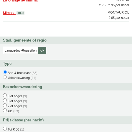
La Grange de Mailhac
€ 75 - € 95
per nacht
MONTAURIOL
Mimosa
10.0
€ 65
per nacht
Stad, gemeente of regio
Type
Bed & breakfast
(33)
Vakantiewoning
(11)
Bezoekerswaardering
9 of hoger
(9)
8 of hoger
(9)
7 of hoger
(9)
Alle
(33)
Prijsklasse (per nacht)
Tot € 50
(1)