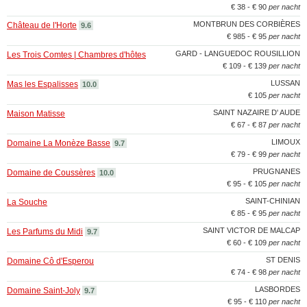
€ 38 - € 90
per nacht
MONTBRUN DES CORBIÈRES
Château de l'Horte
9.6
€ 985 - € 95
per nacht
GARD - LANGUEDOC ROUSILLION
Les Trois Comtes | Chambres d'hôtes
€ 109 - € 139
per nacht
LUSSAN
Mas les Espalisses
10.0
€ 105
per nacht
SAINT NAZAIRE D' AUDE
Maison Matisse
€ 67 - € 87
per nacht
LIMOUX
Domaine La Monèze Basse
9.7
€ 79 - € 99
per nacht
PRUGNANES
Domaine de Coussères
10.0
€ 95 - € 105
per nacht
SAINT-CHINIAN
La Souche
€ 85 - € 95
per nacht
SAINT VICTOR DE MALCAP
Les Parfums du Midi
9.7
€ 60 - € 109
per nacht
ST DENIS
Domaine Cô d'Esperou
€ 74 - € 98
per nacht
LASBORDES
Domaine Saint-Joly
9.7
€ 95 - € 110
per nacht