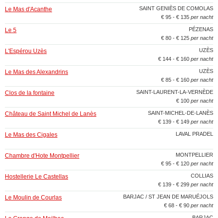
SAINT GENIÈS DE COMOLAS
Le Mas d'Acanthe
€ 95 - € 135
per nacht
PÉZENAS
Le 5
€ 80 - € 125
per nacht
UZÈS
L'Espérou Uzès
€ 144 - € 160
per nacht
UZÈS
Le Mas des Alexandrins
€ 85 - € 160
per nacht
SAINT-LAURENT-LA-VERNÈDE
Clos de la fontaine
€ 100
per nacht
SAINT-MICHEL-DE-LANÈS
Château de Saint Michel de Lanès
€ 139 - € 149
per nacht
LAVAL PRADEL
Le Mas des Cigales
MONTPELLIER
Chambre d'Hote Montpellier
€ 95 - € 120
per nacht
COLLIAS
Hostellerie Le Castellas
€ 139 - € 299
per nacht
BARJAC / ST JEAN DE MARUÉJOLS
Le Moulin de Courlas
€ 68 - € 90
per nacht
BARJAC