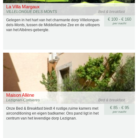
La Villa Margaux
VILLELONGUE DELS MONTS
Bed & breakfast
€ 100 - € 160
Gelegen in het hart van het charmante dorp Villelongue-
per nacht
dels-Monts, tussen de Middellandse Zee en de uitlopers
van het Albères-gebergte.
Maison Allène
Lezignan-Corbieres
Bed & breakfast
€ 85 - € 95
Onze Bed & Breakfast biedt 4 rustige,ruime kamers met
per nacht
airconditioning en eigen badkamer. Ons pand ligt in het
centrum van het levendige dorp Lezignan.