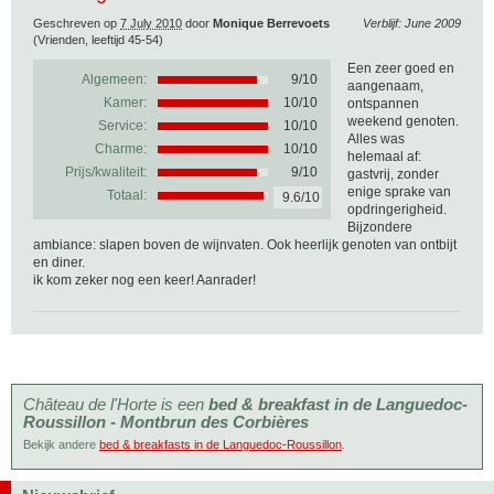
Geschreven op
7 July 2010
door
Monique Berrevoets
Verblijf: June 2009
(Vrienden, leeftijd 45-54)
Een zeer goed en
Algemeen:
9
/
10
aangenaam,
Kamer:
10/10
ontspannen
weekend genoten.
Service:
10/10
Alles was
Charme:
10/10
helemaal af:
Prijs/kwaliteit:
9/10
gastvrij, zonder
enige sprake van
Totaal:
9.6/10
opdringerigheid.
Bijzondere
ambiance: slapen boven de wijnvaten. Ook heerlijk genoten van ontbijt
en diner.
ik kom zeker nog een keer! Aanrader!
Château de l'Horte is een
bed & breakfast in de Languedoc-
Roussillon - Montbrun des Corbières
Bekijk andere
bed & breakfasts in de Languedoc-Roussillon
.