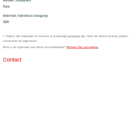
Minder mobielen
Nee
Internet / wireless toegang
Wifi
*: Prijzen zijn indicatief en kunnen in tussentijd gewijzigd zijn. Voor de meest recente prijzen,
contacteer de eigenaars.
Bent u de eigenaar van deze accommodatie?
Beheer hier uw pagina
.
Contact