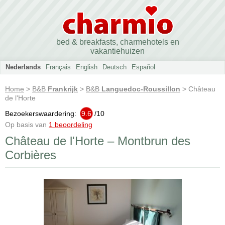
bed & breakfasts, charmehotels en
vakantiehuizen
Nederlands
Français
English
Deutsch
Español
Home
>
B&B
Frankrijk
>
B&B
Languedoc-Roussillon
> Château
de l'Horte
Bezoekerswaardering:
9.6
/
10
Op basis van
1 beoordeling
Château de l'Horte – Montbrun des
Corbières