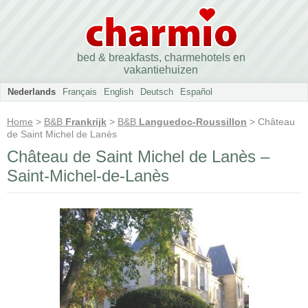
bed & breakfasts, charmehotels en
vakantiehuizen
Nederlands
Français
English
Deutsch
Español
Home
>
B&B
Frankrijk
>
B&B
Languedoc-Roussillon
> Château
de Saint Michel de Lanès
Château de Saint Michel de Lanès –
Saint-Michel-de-Lanès