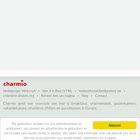
Webdesign:
Webcraft
•
Met 4 in Bed (VTM)
•
bedandbreakfastflanders.be
•
chambre-dhotes.org
•
Beheer hier uw pagina
•
Blog
•
Contact
Charmio geeft een overzicht van bed & breakfasts, charmehotels, gastenkamers,
vakantiehuisjes, chambres d'hôtes en guesthouses in Europa.
Bed & breakfasts, charmehotels en vakantiehuizen
(in het Nederlands)
•
Chambres
We gebruiken cookies om ons websiteverkeer te
d'hôtes, hôtels de charme et logements de vacances
(en français)
•
Bed &
Akkoord
analyseren, om content en advertenties te gebruiken en
breakfasts, charming hotels and holiday accommodations
(in English)
•
Bed &
om functies voor social media te bieden. We delen ook informatie over uw gebruik van onze
Breakfast, Charme-Hotels und Ferienhäuser
(auf Deutsch)
•
Bed & breakfast, hoteles
site met onze partners voor social media, adverteren en analyse.
con encanto y alojamientos turísticos
(en Enspañol)