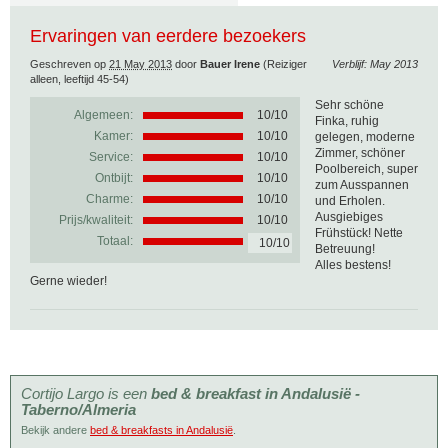
Ervaringen van eerdere bezoekers
Geschreven op
21 May 2013
door
Bauer Irene
(Reiziger
Verblijf: May 2013
alleen, leeftijd 45-54)
Sehr schöne
Algemeen:
10
/
10
Finka, ruhig
Kamer:
10/10
gelegen, moderne
Zimmer, schöner
Service:
10/10
Poolbereich, super
Ontbijt:
10/10
zum Ausspannen
Charme:
10/10
und Erholen.
Ausgiebiges
Prijs/kwaliteit:
10/10
Frühstück! Nette
Totaal:
10/10
Betreuung!
Alles bestens!
Gerne wieder!
Cortijo Largo is een
bed & breakfast in Andalusië -
Taberno/Almeria
Bekijk andere
bed & breakfasts in Andalusië
.