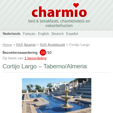
bed & breakfasts, charmehotels en
vakantiehuizen
Nederlands
Français
English
Deutsch
Español
Home
>
B&B
Spanje
>
B&B
Andalusië
> Cortijo Largo
Bezoekerswaardering:
10
/
10
Op basis van
1 beoordeling
Cortijo Largo – Taberno/Almeria