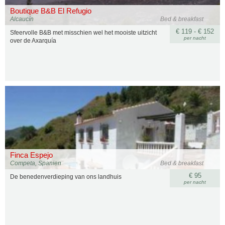
Boutique B&B El Refugio
Alcaucín
Bed & breakfast
€ 119 - € 152
Sfeervolle B&B met misschien wel het mooiste uitzicht
per nacht
over de Axarquía
Finca Espejo
Competa, Spanien
Bed & breakfast
€ 95
De benedenverdieping van ons landhuis
per nacht