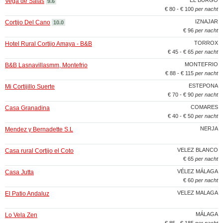
EL BURGO
Vega de Salas
9.6
€ 80 - € 100
per nacht
IZNAJAR
Cortijo Del Cano
10.0
€ 96
per nacht
TORROX
Hotel Rural Cortijo Amaya - B&B
€ 45 - € 65
per nacht
MONTEFRIO
B&B Lasnavillasmm, Montefrio
€ 88 - € 115
per nacht
ESTEPONA
Mi Cortijillo Suerte
€ 70 - € 90
per nacht
COMARES
Casa Granadina
€ 40 - € 50
per nacht
NERJA
Mendez y Bernadette S.L
VELEZ BLANCO
Casa rural Cortijo el Coto
€ 65
per nacht
VÉLEZ MÁLAGA
Casa Jutta
€ 60
per nacht
VELEZ MALAGA
El Patio Andaluz
MÁLAGA
Lo Vela Zen