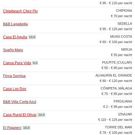
€ 95 - € 120
per nacht
CHIPIONA
Chipibeach Chez Flo
€ 70
per nacht
SEDELLA
B&B Lagabella
€ 95 - € 120
per nacht
MIJAS COSTA
Casa El Aguila
10.0
€ 60 - € 100
per nacht
NERJA
Sueño Majo
€ 55
per nacht
PULPITE (CULLAR)
Cueva Pura Vida
9.5
€ 50 - € 80
per nacht
ALHAURIN EL GRANDE
Finca Sonrisa
€ 80 - € 120
per nacht
CÓMPETA, MÁLAGA
Casa Los Dos
€ 75 - € 85
per nacht
FRIGILIANA
B&B Villa Corte Azul
€ 2 - € 99
per nacht
IZNAJAR
Casa Rural El Olivar
10.0
€ 110 - € 125
per nacht
TORRE DEL MAR
El Pajarero
10.0
€ 78 - € 105
per nacht