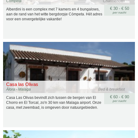
Competa
Charmehotel
€ 30 - € 50
Alberdini is een complex met 7 kamers en 4 bungalows,
per nacht
aan de rand van het witte bergdorpje Cómpeta. Hét adres
voor een onvergetelijke vakantie!
Casa las Olivas
Álora - Malaga
Bed & breakfast
€ 60 - € 90
Casa Las Olivas bevindt zich tussen de bergen van El
per nacht
Chorro en El Torcal, zo'n 30 km van Malaga airport. Onze
casa, met zwembad, is omgeven door natuurgebieden.