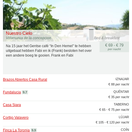
Nuestro Cielo
Villanueva de la concepcion
Bed & breakfast
€ 69 - € 79
Na 15 jaar het Gentse café “In Den Hemel” te hebben
per nacht
uitgebaat hebben Fabi en ik (Frank) besloten het over
een andere boeg te gooien. Frank en Fabi
IZNAJAR
Brazos Abiertos Casa Rural
€ 88
per nacht
QUÉNTAR
Fundalucia
9.7
€ 35
per nacht
TABERNO
Casa Siara
€ 65 - € 75
per nacht
LÚJAR
Cortijo Valavero
€ 105 - € 120
per nacht
COÍN
Finca La Toronja
9.9