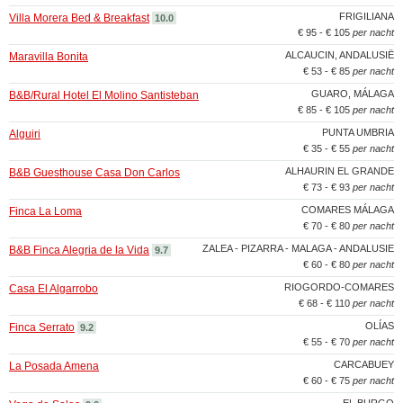
FRIGILIANA
Villa Morera Bed & Breakfast
10.0
€ 95 - € 105
per nacht
ALCAUCIN, ANDALUSIË
Maravilla Bonita
€ 53 - € 85
per nacht
GUARO, MÁLAGA
B&B/Rural Hotel El Molino Santisteban
€ 85 - € 105
per nacht
PUNTA UMBRIA
Alguiri
€ 35 - € 55
per nacht
ALHAURIN EL GRANDE
B&B Guesthouse Casa Don Carlos
€ 73 - € 93
per nacht
COMARES MÁLAGA
Finca La Loma
€ 70 - € 80
per nacht
ZALEA - PIZARRA - MALAGA - ANDALUSIE
B&B Finca Alegria de la Vida
9.7
€ 60 - € 80
per nacht
RIOGORDO-COMARES
Casa El Algarrobo
€ 68 - € 110
per nacht
OLÍAS
Finca Serrato
9.2
€ 55 - € 70
per nacht
CARCABUEY
La Posada Amena
€ 60 - € 75
per nacht