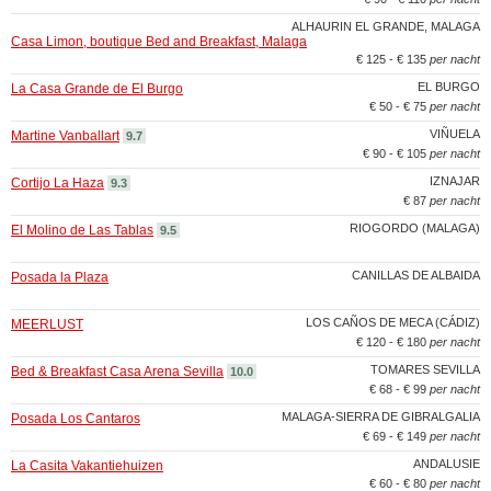
ALHAURIN EL GRANDE, MALAGA
Casa Limon, boutique Bed and Breakfast, Malaga
€ 125 - € 135
per nacht
EL BURGO
La Casa Grande de El Burgo
€ 50 - € 75
per nacht
VIÑUELA
Martine Vanballart
9.7
€ 90 - € 105
per nacht
IZNAJAR
Cortijo La Haza
9.3
€ 87
per nacht
RIOGORDO (MALAGA)
El Molino de Las Tablas
9.5
CANILLAS DE ALBAIDA
Posada la Plaza
LOS CAÑOS DE MECA (CÁDIZ)
MEERLUST
€ 120 - € 180
per nacht
TOMARES SEVILLA
Bed & Breakfast Casa Arena Sevilla
10.0
€ 68 - € 99
per nacht
MALAGA-SIERRA DE GIBRALGALIA
Posada Los Cantaros
€ 69 - € 149
per nacht
ANDALUSIE
La Casita Vakantiehuizen
€ 60 - € 80
per nacht