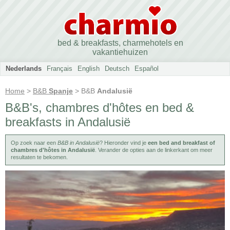
bed & breakfasts, charmehotels en
vakantiehuizen
Nederlands
Français
English
Deutsch
Español
Home
>
B&B
Spanje
> B&B
Andalusië
B&B's, chambres d'hôtes en bed &
breakfasts in Andalusië
Op zoek naar een
B&B in Andalusië
? Hieronder vind je
een bed and breakfast of
chambres d'hôtes in Andalusië
. Verander de opties aan de linkerkant om meer
resultaten te bekomen.