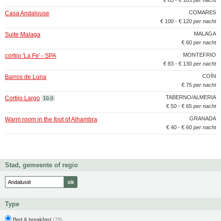
€ 85 - € 185
per nacht
COMARES
Casa Andalouse
€ 100 - € 120
per nacht
MALAGA
Suite Malaga
€ 60
per nacht
MONTEFRIO
cortijo 'La Fe' - SPA
€ 83 - € 130
per nacht
COÍN
Barros de Luna
€ 75
per nacht
TABERNO/ALMERIA
Cortijo Largo
10.0
€ 50 - € 65
per nacht
GRANADA
Warm room in the foot of Alhambra
€ 40 - € 60
per nacht
Stad, gemeente of regio
Type
Bed & breakfast
(79)