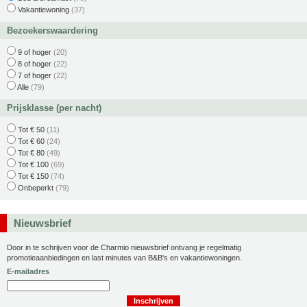
Vakantiewoning
(37)
Bezoekerswaardering
9 of hoger
(20)
8 of hoger
(22)
7 of hoger
(22)
Alle
(79)
Prijsklasse (per nacht)
Tot € 50
(11)
Tot € 60
(24)
Tot € 80
(49)
Tot € 100
(69)
Tot € 150
(74)
Onbeperkt
(79)
Nieuwsbrief
Door in te schrijven voor de Charmio nieuwsbrief ontvang je regelmatig
promotieaanbiedingen en last minutes van B&B's en vakantiewoningen.
E-mailadres