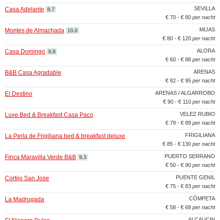
SEVILLA
Casa Adelante
8.7
€ 70 - € 80
per nacht
MIJAS
Montes de Almachada
10.0
€ 80 - € 120
per nacht
ALORA
Casa Domingo
9.8
€ 60 - € 88
per nacht
ARENAS
B&B Casa Agradable
€ 82 - € 95
per nacht
ARENAS / ALGARROBO
El Destino
€ 90 - € 110
per nacht
VELEZ RUBIO
Luxe Bed & Breakfast Casa Paco
€ 79 - € 89
per nacht
FRIGILIANA
La Perla de Frigiliana bed & breakfast deluxe
€ 85 - € 130
per nacht
PUERTO SERRANO
Finca Maravilla Verde B&B
9.3
€ 50 - € 90
per nacht
PUENTE GENIL
Cortijo San Jose
€ 75 - € 83
per nacht
CÓMPETA
La Madrugada
€ 58 - € 68
per nacht
ALCAUCIN