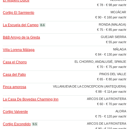
El Nispero Dulce
€ 78 - € 98
per nacht
MOJÁCAR
Cortijo El Sarmiento
€ 90 - € 160
per nacht
RONDA (MALAGA)
La Escuela del Campo
8.6
€ 75 - € 85
per nacht
GUEJAR SIERRA
B&B Arroyo de la Greda
€ 55
per nacht
MÁLAGA
Villa Lorena Málaga
€ 84 - € 130
per nacht
EL CHORRO, ANDALUSIË, SPANJE
Casa el Chorro
€ 70 - € 75
per nacht
PINOS DEL VALLE
Casa del Patio
€ 65 - € 80
per nacht
VILLANUEVA DE LA CONCEPCION (ANTEQUERA)
Finca amorosa
€ 88 - € 114
per nacht
ARCOS DE LA FRONTERA
La Casa De Bovedas Charming Inn
€ 60 - € 70
per nacht
ALORA
Cortijo Valverde
€ 75 - € 120
per nacht
ARCOS DE LA FRONTERA
Cortijo Escondido
9.5
€ 90 - € 110
per nacht