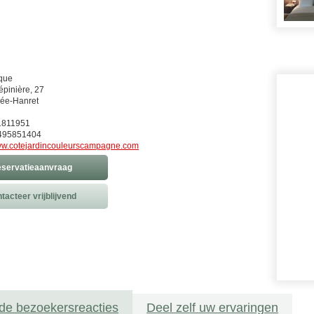
que
épinière, 27
ée-Hanret
81811951
495851404
w.cotejardincouleurscampagne.com
servatieaanvraag
tacteer vrijblijvend
de bezoekersreacties
Deel zelf uw ervaringen