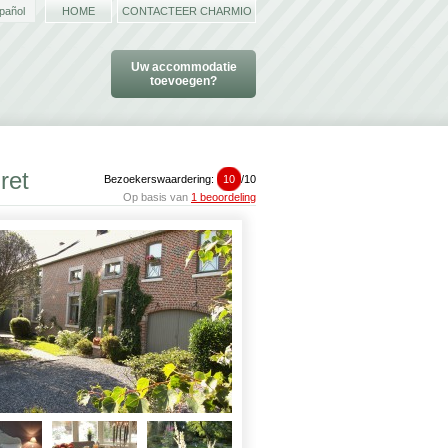
pañol
HOME
CONTACTEER CHARMIO
Uw accommodatie
toevoegen?
ret
Bezoekerswaardering:
10
/
10
Op basis van
1 beoordeling