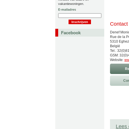
vakantiewoningen.
E-mailadres
Contact
Facebook
Denef Moni
Rue de la P
5310 Eghez
België
Tel.: 32(0)
GSM: 32(0)
Website:
ww
Re
Con
Lees 