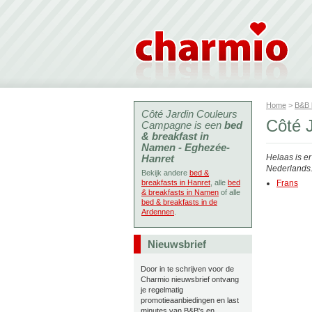
Home
>
B&B
Côté Jardin Couleurs
Côté 
Campagne is een
bed
& breakfast in
Namen - Eghezée-
Hanret
Helaas is e
Nederlands. 
Bekijk andere
bed &
breakfasts in Hanret
, alle
bed
Frans
& breakfasts in Namen
of alle
bed & breakfasts in de
Ardennen
.
Nieuwsbrief
Door in te schrijven voor de
Charmio nieuwsbrief ontvang
je regelmatig
promotieaanbiedingen en last
minutes van B&B's en