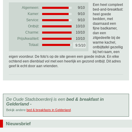
Een heel compleet
Algemeen:
9
/
10
bed-and-breakfast:
Kamer:
9/10
heel goede
bedden, met
Service:
9/10
daarnaast een
Ontbijt:
10/10
fijne badkamer,
Charme:
10/10
dan een
zitgedeelte bij de
Prijs/kwaliteit:
10/10
warme kachel,
Totaal:
9.5/10
ontbijttafel gezellig
bij het raam, een
eigen voordeur. De foto's op de site geven een goede indruk. En elke
ochtend een dienblad vol met een heerlijk en gezond ontbijt. Dit adres
geef ik echt door aan vrienden.
De Oude Stadsboerderij is een
bed & breakfast in
Gelderland -
Bekijk andere
bed & breakfasts in Gelderland
.
Nieuwsbrief