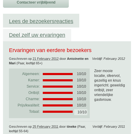
Contacteer vrijblijvend
Lees de bezoekersreacties
Deel zelf uw ervaringen
Ervaringen van eerdere bezoekers
Geschreven op
21 February 2012
door
Antoinette en
Verblijf: February 2012
Mari
(Paar, leeftijd 65+)
Zeer mooie
Algemeen:
10
/
10
locatie, sfeervol,
Kamer:
10/10
gezellig en knus
ingericht. geweldig
Service:
10/10
ontbijt, zeer
Ontbijt:
10/10
vriendelijke
Charme:
10/10
gastvrouw.
Prijs/kwaliteit:
10/10
Totaal:
10/10
Geschreven op
25 February 2011
door
tineke
(Paar,
Verblijf: February 2011
leeftijd 55-64)