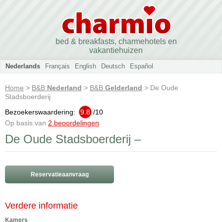
bed & breakfasts, charmehotels en
vakantiehuizen
Nederlands
Français
English
Deutsch
Español
Home
>
B&B
Nederland
>
B&B
Gelderland
> De Oude
Stadsboerderij
Bezoekerswaardering:
9.8
/
10
Op basis van
2 beoordelingen
De Oude Stadsboerderij –
Reservatieaanvraag
Verdere informatie
Kamers