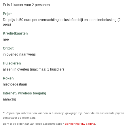
Er is 1 kamer voor 2 personen
Prijs*
De prijs is 50 euro per overnachting inclusief ontbijt en toeristenbelasting (2
pers)
Kredietkaarten
nee
Ontbijt
in overleg naar wens
Huisdieren
alleen in overleg (maximaal 1 huisdier)
Roken
niet toegestaan
Internet / wireless toegang
aanwzig
*: Prijzen zijn indicatief en kunnen in tussentijd gewijzigd zijn. Voor de meest recente prijzen,
contacteer de eigenaars.
Bent u de eigenaar van deze accommodatie?
Beheer hier uw pagina
.