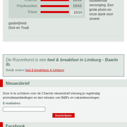
Charme:
10/10
uitstekende
verzorging. Een
Prijs/kwaliteit:
10/10
grote pluim en
Totaal:
10/10
onze dank voor
zoveel
gastvrijheid.
Dick en Trudi
De Rozenhorst is een
bed & breakfast in Limburg - Baarlo
lb.
Bekijk andere
bed & breakfasts in Limburg
.
Nieuwsbrief
Door in te schrijven voor de Charmio nieuwsbrief ontvang je regelmatig
promotieaanbiedingen en last minutes van B&B's en vakantiewoningen.
E-mailadres
Facebook