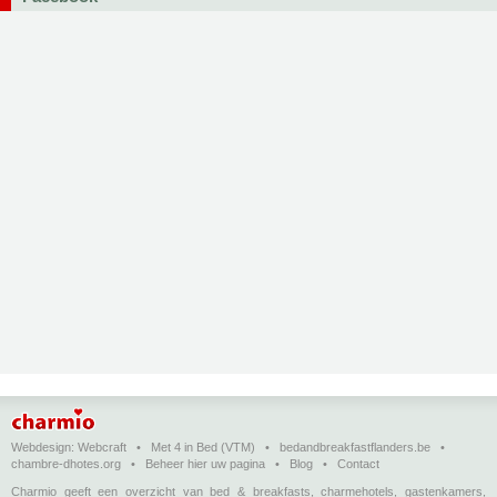
Webdesign:
Webcraft
•
Met 4 in Bed (VTM)
•
bedandbreakfastflanders.be
•
chambre-dhotes.org
•
Beheer hier uw pagina
•
Blog
•
Contact
Charmio geeft een overzicht van bed & breakfasts, charmehotels, gastenkamers,