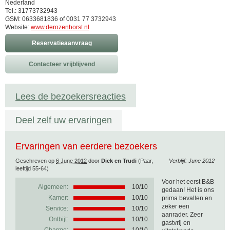
Nederland
Tel.: 31773732943
GSM: 0633681836 of 0031 77 3732943
Website:
www.derozenhorst.nl
Reservatieaanvraag
Contacteer vrijblijvend
Lees de bezoekersreacties
Deel zelf uw ervaringen
Ervaringen van eerdere bezoekers
Geschreven op
6 June 2012
door
Dick en Trudi
(Paar,
Verblijf: June 2012
leeftijd 55-64)
Voor het eerst B&B
Algemeen:
10
/
10
gedaan! Het is ons
Kamer:
10/10
prima bevallen en
zeker een
Service:
10/10
aanrader. Zeer
Ontbijt:
10/10
gastvrij en