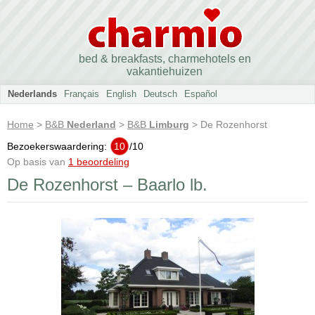
bed & breakfasts, charmehotels en
vakantiehuizen
Nederlands
Français
English
Deutsch
Español
Home
>
B&B
Nederland
>
B&B
Limburg
> De Rozenhorst
Bezoekerswaardering:
10
/
10
Op basis van
1 beoordeling
De Rozenhorst – Baarlo lb.