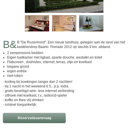
B&
B "De Rozenhorst". Een nieuw landhuis, gelegen aan de rand van het
kastelendorp Baarlo. Floriade 2012 op slechts 9 km. afstand.
2 eenpersoons bedden
Eigen badkamer met ligbad, aparte douche, wastafel en toilet
Flatscreen , dvd/video, internet, terras, zitje en koelkast
begane grond
eigen entrée
niet-roken
- korting bij boekingen langer dan 2 nachten!
- bij 1 nacht in het weekend € 5,- p.p. extra.
- gratis beveiligd wire- less internet verbinding
- zithoek met koelkast, t.v., radio/cd-speler
- koffie en thee vrij drinken
- rolstoel toegankelijk.
Reservatieaanvraag