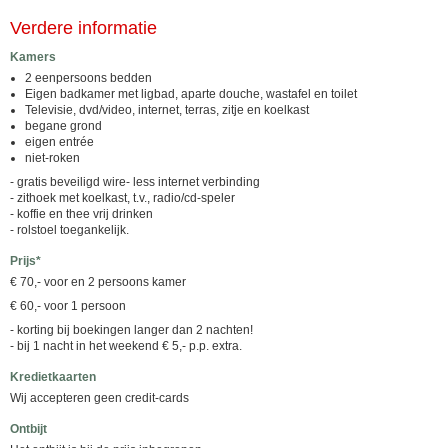
Verdere informatie
Kamers
2 eenpersoons bedden
Eigen badkamer met ligbad, aparte douche, wastafel en toilet
Televisie, dvd/video, internet, terras, zitje en koelkast
begane grond
eigen entrée
niet-roken
- gratis beveiligd wire- less internet verbinding
- zithoek met koelkast, t.v., radio/cd-speler
- koffie en thee vrij drinken
- rolstoel toegankelijk.
Prijs*
€ 70,- voor en 2 persoons kamer
€ 60,- voor 1 persoon
- korting bij boekingen langer dan 2 nachten!
- bij 1 nacht in het weekend € 5,- p.p. extra.
Kredietkaarten
Wij accepteren geen credit-cards
Ontbijt