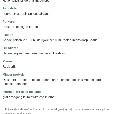
Het ontbijt is bij de prijs inbegrepen
Avondeten
Leuke restaurants op loop afstand
Parkeren
Parkeren op eigen terrein
Fietsen
Goede fietsen te huur bij de rijwielcentrum Peeten in ons dorp Baarlo.
Huisdieren
Helaas, wij kunnen geen huisdieren toestaan.
Roken
Rook vrij.
Minder mobielen
De kamer is gelegen op de begane grond en heel geschikt voor minder
mobiele personen.
Internet / wireless toegang
gratis toegang tot het Wireless internet
*: Prijzen zijn indicatief en kunnen in tussentijd gewijzigd zijn. Voor de meest recente prijzen,
contacteer de eigenaars.