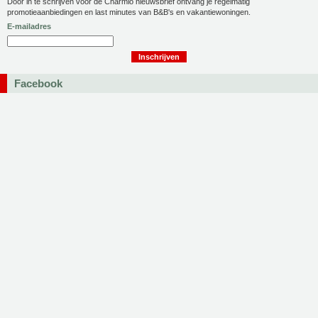
Door in te schrijven voor de Charmio nieuwsbrief ontvang je regelmatig
promotieaanbiedingen en last minutes van B&B's en vakantiewoningen.
E-mailadres
Facebook