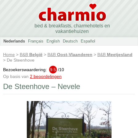
bed & breakfasts, charmehotels en
vakantiehuizen
Nederlands
Français
English
Deutsch
Español
Home
>
B&B
België
>
B&B
Oost-Vlaanderen
>
B&B
Meetjesland
> De Steenhove
Bezoekerswaardering:
9.5
/
10
Op basis van
2 beoordelingen
De Steenhove – Nevele