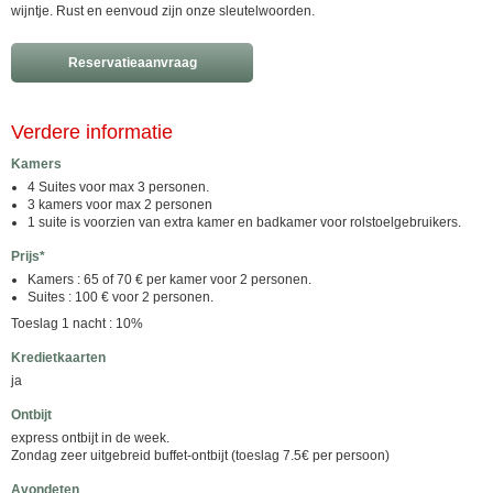
wijntje. Rust en eenvoud zijn onze sleutelwoorden.
Reservatieaanvraag
Verdere informatie
Kamers
4 Suites voor max 3 personen.
3 kamers voor max 2 personen
1 suite is voorzien van extra kamer en badkamer voor rolstoelgebruikers.
Prijs*
Kamers : 65 of 70 € per kamer voor 2 personen.
Suites : 100 € voor 2 personen.
Toeslag 1 nacht : 10%
Kredietkaarten
ja
Ontbijt
express ontbijt in de week.
Zondag zeer uitgebreid buffet-ontbijt (toeslag 7.5€ per persoon)
Avondeten