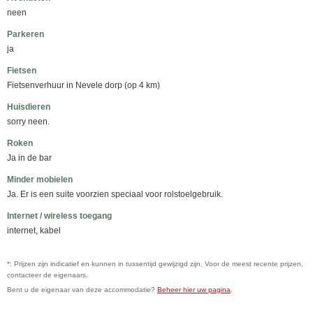
neen
Parkeren
ja
Fietsen
Fietsenverhuur in Nevele dorp (op 4 km)
Huisdieren
sorry neen.
Roken
Ja in de bar
Minder mobielen
Ja. Er is een suite voorzien speciaal voor rolstoelgebruik.
Internet / wireless toegang
internet, kabel
*: Prijzen zijn indicatief en kunnen in tussentijd gewijzigd zijn. Voor de meest recente prijzen,
contacteer de eigenaars.
Bent u de eigenaar van deze accommodatie?
Beheer hier uw pagina
.