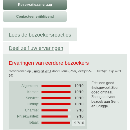
Reservatieaanvraag
Contacteer vrijblijvend
Lees de bezoekersreacties
Deel zelf uw ervaringen
Ervaringen van eerdere bezoekers
Geschreven op
3 August 2011
door
Lieve
(Paar, leeftijd 55-
Verblijf: July 2011
64)
Echt een goed
Algemeen:
10
/
10
thuisgevoel. Zeer
Kamer:
10/10
goed onthaal.
Zeer goed voor
Service:
10/10
bezoek aan Gent
Ontbijt:
10/10
en Brugge.
Charme:
9/10
Prijs/kwaliteit:
9/10
Totaal:
9.7/10