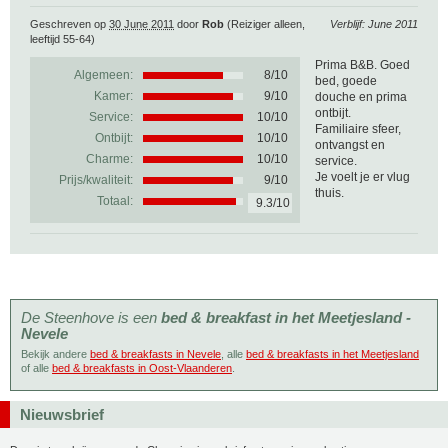
Geschreven op
30 June 2011
door
Rob
(Reiziger alleen,
Verblijf: June 2011
leeftijd 55-64)
Prima B&B. Goed
Algemeen:
8
/
10
bed, goede
Kamer:
9/10
douche en prima
ontbijt.
Service:
10/10
Familiaire sfeer,
Ontbijt:
10/10
ontvangst en
Charme:
10/10
service.
Je voelt je er vlug
Prijs/kwaliteit:
9/10
thuis.
Totaal:
9.3/10
De Steenhove is een
bed & breakfast in het Meetjesland -
Nevele
Bekijk andere
bed & breakfasts in Nevele
, alle
bed & breakfasts in het Meetjesland
of alle
bed & breakfasts in Oost-Vlaanderen
.
Nieuwsbrief