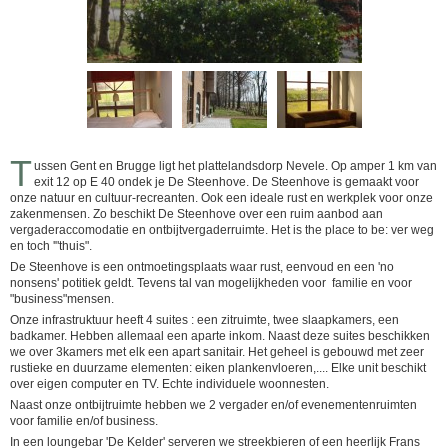
T
ussen Gent en Brugge ligt het plattelandsdorp Nevele. Op amper 1 km van
exit 12 op E 40 ondek je De Steenhove. De Steenhove is gemaakt voor
onze natuur en cultuur-recreanten. Ook een ideale rust en werkplek voor onze
zakenmensen. Zo beschikt De Steenhove over een ruim aanbod aan
vergaderaccomodatie en ontbijtvergaderruimte. Het is the place to be: ver weg
en toch '"thuis".
De Steenhove is een ontmoetingsplaats waar rust, eenvoud en een 'no
nonsens' potitiek geldt. Tevens tal van mogelijkheden voor familie en voor
"business"mensen.
Onze infrastruktuur heeft 4 suites : een zitruimte, twee slaapkamers, een
badkamer. Hebben allemaal een aparte inkom. Naast deze suites beschikken
we over 3kamers met elk een apart sanitair. Het geheel is gebouwd met zeer
rustieke en duurzame elementen: eiken plankenvloeren,.... Elke unit beschikt
over eigen computer en TV. Echte individuele woonnesten.
Naast onze ontbijtruimte hebben we 2 vergader en/of evenementenruimten
voor familie en/of business.
In een loungebar 'De Kelder' serveren we streekbieren of een heerlijk Frans