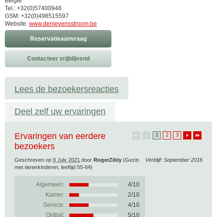
België
Tel.: +32(0)57400948
GSM: +32(0)498515597
Website:
www.denlevensstroom.be
Reservatieaanvraag
Contacteer vrijblijvend
Lees de bezoekersreacties
Deel zelf uw ervaringen
Ervaringen van eerdere
1
2
3
bezoekers
Geschreven op
9 July 2021
door
RogerZibly
(Gezin
Verblijf: September 2016
met tienerkinderen, leeftijd 55-64)
Algemeen:
4
/
10
Kamer:
2/10
Service:
4/10
Ontbijt:
5/10