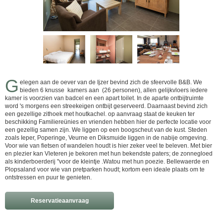
G
elegen aan de oever van de Ijzer bevind zich de sfeervolle B&B. We
bieden 6 knusse kamers aan (26 personen), allen gelijkvloers iedere
kamer is voorzien van badcel en een apart toilet. In de aparte ontbijtruimte
word 's morgens een streekeigen ontbijt geserveerd. Daarnaast bevind zich
een gezellige zithoek met houtkachel. op aanvraag staat de keuken ter
beschikking Familiereünies en vrienden hebben hier de perfecte locatie voor
een gezellig samen zijn. We liggen op een boogscheut van de kust. Steden
zoals Ieper, Poperinge, Veurne en Diksmuide liggen in de nabije omgeving.
Voor wie van fietsen of wandelen houdt is hier zeker veel te beleven. Met bier
en plezier kan Vleteren je bekoren met hun bekendste paters; de zonnegloed
als kinderboerderij "voor de kleintje .Watou met hun poezie. Bellewaerde en
Plopsaland voor wie van pretparken houdt; kortom een ideale plaats om te
ontstressen en puur te genieten.
Reservatieaanvraag