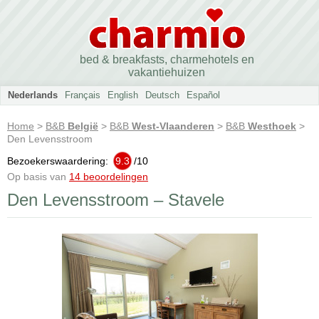
bed & breakfasts, charmehotels en
vakantiehuizen
Nederlands
Français
English
Deutsch
Español
Home
>
B&B
België
>
B&B
West-Vlaanderen
>
B&B
Westhoek
>
Den Levensstroom
Bezoekerswaardering:
9.3
/
10
Op basis van
14 beoordelingen
Den Levensstroom – Stavele