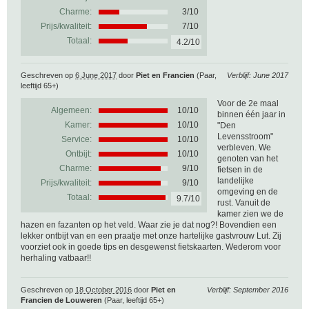
Charme:
3/10
Prijs/kwaliteit:
7/10
Totaal:
4.2/10
Geschreven op
6 June 2017
door
Piet en Francien
(Paar,
Verblijf: June 2017
leeftijd 65+)
Voor de 2e maal
Algemeen:
10
/
10
binnen één jaar in
Kamer:
10/10
"Den
Levensstroom"
Service:
10/10
verbleven. We
Ontbijt:
10/10
genoten van het
Charme:
9/10
fietsen in de
landelijke
Prijs/kwaliteit:
9/10
omgeving en de
Totaal:
9.7/10
rust. Vanuit de
kamer zien we de
hazen en fazanten op het veld. Waar zie je dat nog?! Bovendien een
lekker ontbijt van en een praatje met onze hartelijke gastvrouw Lut. Zij
voorziet ook in goede tips en desgewenst fietskaarten. Wederom voor
herhaling vatbaar!!
Geschreven op
18 October 2016
door
Piet en
Verblijf: September 2016
Francien de Louweren
(Paar, leeftijd 65+)