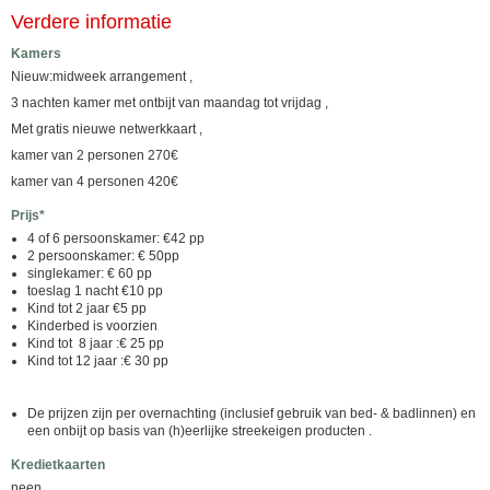
Verdere informatie
Kamers
Nieuw:midweek arrangement ,
3 nachten kamer met ontbijt van maandag tot vrijdag ,
Met gratis nieuwe netwerkkaart ,
kamer van 2 personen 270€
kamer van 4 personen 420€
Prijs*
4 of 6 persoonskamer: €42 pp
2 persoonskamer: € 50pp
singlekamer: € 60 pp
toeslag 1 nacht €10 pp
Kind tot 2 jaar €5 pp
Kinderbed is voorzien
Kind tot 8 jaar :€ 25 pp
Kind tot 12 jaar :€ 30 pp
De prijzen zijn per overnachting (inclusief gebruik van bed- & badlinnen) en
een onbijt op basis van (h)eerlijke streekeigen producten .
Kredietkaarten
neen