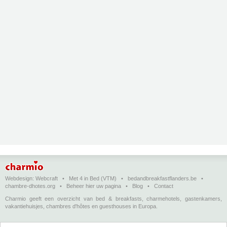
Webdesign:
Webcraft
•
Met 4 in Bed (VTM)
•
bedandbreakfastflanders.be
•
chambre-dhotes.org
•
Beheer hier uw pagina
•
Blog
•
Contact
Charmio geeft een overzicht van bed & breakfasts, charmehotels, gastenkamers,
vakantiehuisjes, chambres d'hôtes en guesthouses in Europa.
Bed & breakfasts, charmehotels en vakantiehuizen
(in het Nederlands)
•
Chambres