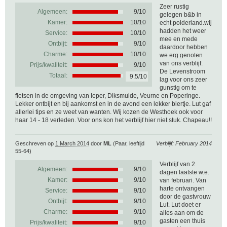
Zeer rustig
Algemeen:
9
/
10
gelegen b&b in
Kamer:
10/10
echt polderland.wij
hadden het weer
Service:
10/10
mee en mede
Ontbijt:
9/10
daardoor hebben
Charme:
10/10
we erg genoten
van ons verblijf.
Prijs/kwaliteit:
9/10
De Levenstroom
Totaal:
9.5/10
lag voor ons zeer
gunstig om te
fietsen in de omgeving van Ieper, Diksmuide, Veurne en Poperinge.
Lekker ontbijt en bij aankomst en in de avond een lekker biertje. Lut gaf
allerlei tips en ze weet van wanten. Wij kozen de Westhoek ook voor
haar 14 - 18 verleden. Voor ons kon het verblijf hier niet stuk. Chapeau!!
Geschreven op
1 March 2014
door
ML
(Paar, leeftijd
Verblijf: February 2014
55-64)
Verblijf van 2
Algemeen:
9
/
10
dagen laatste w.e.
Kamer:
9/10
van februari. Van
harte ontvangen
Service:
9/10
door de gastvrouw
Ontbijt:
9/10
Lut. Lut doet er
Charme:
9/10
alles aan om de
gasten een thuis
Prijs/kwaliteit:
9/10