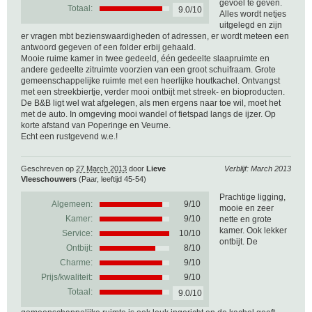
gevoel te geven.
Totaal:
9.0/10
Alles wordt netjes
uitgelegd en zijn
er vragen mbt bezienswaardigheden of adressen, er wordt meteen een
antwoord gegeven of een folder erbij gehaald.
Mooie ruime kamer in twee gedeeld, één gedeelte slaapruimte en
andere gedeelte zitruimte voorzien van een groot schuifraam. Grote
gemeenschappelijke ruimte met een heerlijke houtkachel. Ontvangst
met een streekbiertje, verder mooi ontbijt met streek- en bioproducten.
De B&B ligt wel wat afgelegen, als men ergens naar toe wil, moet het
met de auto. In omgeving mooi wandel of fietspad langs de ijzer. Op
korte afstand van Poperinge en Veurne.
Echt een rustgevend w.e.!
Geschreven op
27 March 2013
door
Lieve
Verblijf: March 2013
Vleeschouwers
(Paar, leeftijd 45-54)
Prachtige ligging,
Algemeen:
9
/
10
mooie en zeer
Kamer:
9/10
nette en grote
kamer. Ook lekker
Service:
10/10
ontbijt. De
Ontbijt:
8/10
Charme:
9/10
Prijs/kwaliteit:
9/10
Totaal:
9.0/10