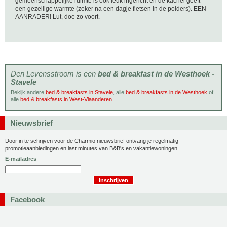
gemeenschappelijke ruimte is ook leuk ingericht en de kachel geeft
een gezellige warmte (zeker na een dagje fietsen in de polders). EEN
AANRADER! Lut, doe zo voort.
Den Levensstroom is een
bed & breakfast in de Westhoek -
Stavele
Bekijk andere
bed & breakfasts in Stavele
, alle
bed & breakfasts in de Westhoek
of
alle
bed & breakfasts in West-Vlaanderen
.
Nieuwsbrief
Door in te schrijven voor de Charmio nieuwsbrief ontvang je regelmatig
promotieaanbiedingen en last minutes van B&B's en vakantiewoningen.
E-mailadres
Facebook