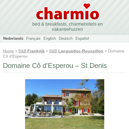
bed & breakfasts, charmehotels en
vakantiehuizen
Nederlands
Français
English
Deutsch
Español
Home
>
B&B
Frankrijk
>
B&B
Languedoc-Roussillon
> Domaine
Cô d'Esperou
Domaine Cô d'Esperou – St Denis