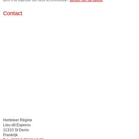
Bent u de eigenaar van deze accommodatie?
Beheer hier uw pagina
.
Contact
Herteleer Régine
Lieu dit Esperou
11310 St Denis
Frankrijk