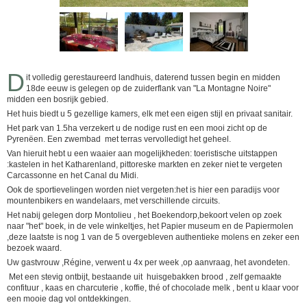
D
it volledig gerestaureerd landhuis, daterend tussen begin en midden
18de eeuw is gelegen op de zuiderflank van "La Montagne Noire"
midden een bosrijk gebied.
Het huis biedt u 5 gezellige kamers, elk met een eigen stijl en privaat sanitair.
Het park van 1.5ha verzekert u de nodige rust en een mooi zicht op de
Pyrenëen. Een zwembad met terras vervolledigt het geheel.
Van hieruit hebt u een waaier aan mogelijkheden: toeristische uitstappen
:kastelen in het Katharenland, pittoreske markten en zeker niet te vergeten
Carcassonne en het Canal du Midi.
Ook de sportievelingen worden niet vergeten:het is hier een paradijs voor
mountenbikers en wandelaars, met verschillende circuits.
Het nabij gelegen dorp Montolieu , het Boekendorp,bekoort velen op zoek
naar "het" boek, in de vele winkeltjes, het Papier museum en de Papiermolen
,deze laatste is nog 1 van de 5 overgebleven authentieke molens en zeker een
bezoek waard.
Uw gastvrouw ,Régine, verwent u 4x per week ,op aanvraag, het avondeten.
Met een stevig ontbijt, bestaande uit huisgebakken brood , zelf gemaakte
confituur , kaas en charcuterie , koffie, thé of chocolade melk , bent u klaar voor
een mooie dag vol ontdekkingen.