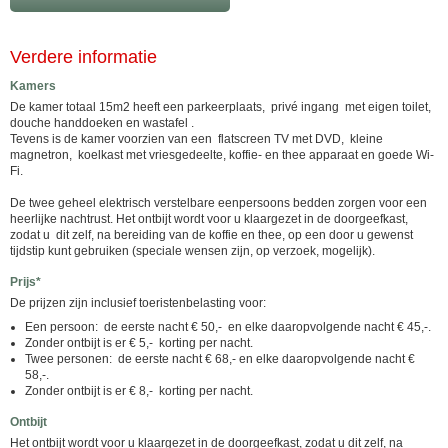
Verdere informatie
Kamers
De kamer totaal 15m2 heeft een parkeerplaats, privé ingang met eigen toilet,
douche handdoeken en wastafel .
Tevens is de kamer voorzien van een flatscreen TV met DVD, kleine
magnetron, koelkast met vriesgedeelte, koffie- en thee apparaat en goede Wi-
Fi.
De twee geheel elektrisch verstelbare eenpersoons bedden zorgen voor een
heerlijke nachtrust. Het ontbijt wordt voor u klaargezet in de doorgeefkast,
zodat u dit zelf, na bereiding van de koffie en thee, op een door u gewenst
tijdstip kunt gebruiken (speciale wensen zijn, op verzoek, mogelijk).
Prijs*
De prijzen zijn inclusief toeristenbelasting voor:
Een persoon: de eerste nacht € 50,- en elke daaropvolgende nacht € 45,-.
Zonder ontbijt is er € 5,- korting per nacht.
Twee personen: de eerste nacht € 68,- en elke daaropvolgende nacht €
58,-.
Zonder ontbijt is er € 8,- korting per nacht.
Ontbijt
Het ontbijt wordt voor u klaargezet in de doorgeefkast, zodat u dit zelf, na