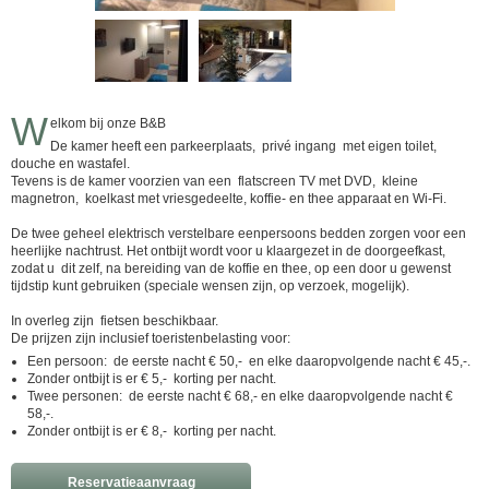
W
elkom bij onze B&B
De kamer heeft een parkeerplaats, privé ingang met eigen toilet,
douche en wastafel.
Tevens is de kamer voorzien van een flatscreen TV met DVD, kleine
magnetron, koelkast met vriesgedeelte, koffie- en thee apparaat en Wi-Fi.
De twee geheel elektrisch verstelbare eenpersoons bedden zorgen voor een
heerlijke nachtrust. Het ontbijt wordt voor u klaargezet in de doorgeefkast,
zodat u dit zelf, na bereiding van de koffie en thee, op een door u gewenst
tijdstip kunt gebruiken (speciale wensen zijn, op verzoek, mogelijk).
In overleg zijn fietsen beschikbaar.
De prijzen zijn inclusief toeristenbelasting voor:
Een persoon: de eerste nacht € 50,- en elke daaropvolgende nacht € 45,-.
Zonder ontbijt is er € 5,- korting per nacht.
Twee personen: de eerste nacht € 68,- en elke daaropvolgende nacht €
58,-.
Zonder ontbijt is er € 8,- korting per nacht.
Reservatieaanvraag