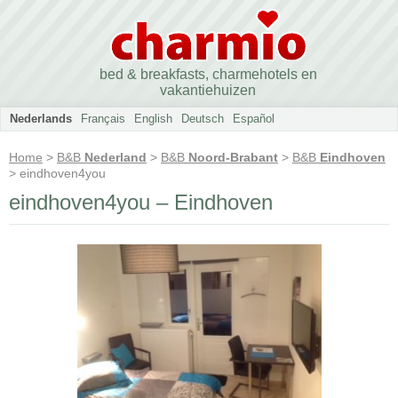
bed & breakfasts, charmehotels en
vakantiehuizen
Nederlands
Français
English
Deutsch
Español
Home
>
B&B
Nederland
>
B&B
Noord-Brabant
>
B&B
Eindhoven
> eindhoven4you
eindhoven4you – Eindhoven