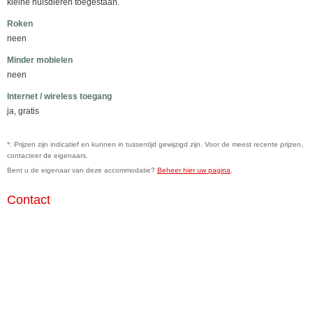
kleine huisdieren toegestaan.
Roken
neen
Minder mobielen
neen
Internet / wireless toegang
ja, gratis
*: Prijzen zijn indicatief en kunnen in tussentijd gewijzigd zijn. Voor de meest recente prijzen,
contacteer de eigenaars.
Bent u de eigenaar van deze accommodatie?
Beheer hier uw pagina
.
Contact