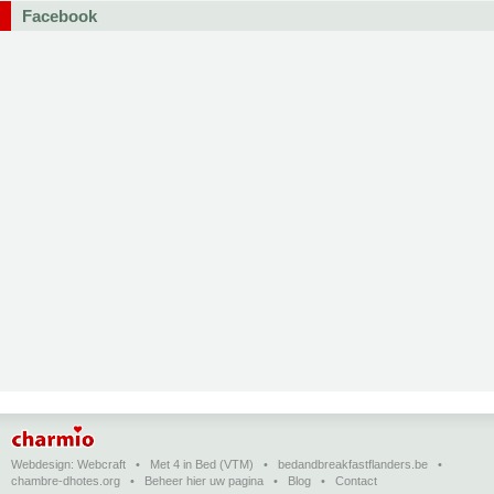
Facebook
Webdesign:
Webcraft
•
Met 4 in Bed (VTM)
•
bedandbreakfastflanders.be
•
chambre-dhotes.org
•
Beheer hier uw pagina
•
Blog
•
Contact