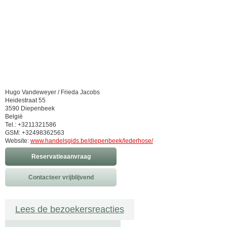
Hugo Vandeweyer / Frieda Jacobs
Heidestraat 55
3590 Diepenbeek
België
Tel.: +3211321586
GSM: +32498362563
Website:
www.handelsgids.be/diepenbeek/lederhose/
Reservatieaanvraag
Contacteer vrijblijvend
Lees de bezoekersreacties