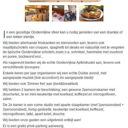
I
n een gezellige Oostenrijkse sfeer kan u rustig genieten van een drankje of
een lekker etentje.
Wij bieden allerhande frisdranken en biersoorten aan, tevens ook
maaltijdschotels van croques, spaghetti tot steaks en natuurlijk niet te vergeten
de typische Oostenrijkse schotels zoals o.a. schnitsel, hammeke met zuurkool
en puree, bockworst enz...
Als nagerecht bieden wij de echte Oostenrijkse Apfelstrudel aan, tevens ook
verschillende ijscoupes.
Enkele keren per jaar organiseren wij een echte Duitse avond, met
aangepaste muziek (live accordion!) èn aangepaste kledij!
Wij bieden ook 'Zimmer frei' aan (bed&breakfast)
Wij hebben 2 kamers ter beschikking; een gewone 2persoonskamer met
douche/wc, tv en mini-keukentje met koelkast, koffiezet en microgolfoven,
salon.
De 2e kamer is een ruime studio met aparte slaapkamer (met 1persoonsbed +
2persoonsbed), living-gedeelte, keukentje met koelkast, koffiezet,
microgolfoven, tafel, apart toilet, douche.
Wij bieden onze gasten een uitgebreid ontbijt aan!
Er is een gratis privé-parking aanwezig.