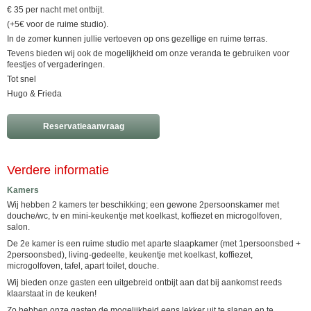
€ 35 per nacht met ontbijt.
(+5€ voor de ruime studio).
In de zomer kunnen jullie vertoeven op ons gezellige en ruime terras.
Tevens bieden wij ook de mogelijkheid om onze veranda te gebruiken voor
feestjes of vergaderingen.
Tot snel
Hugo & Frieda
Reservatieaanvraag
Verdere informatie
Kamers
Wij hebben 2 kamers ter beschikking; een gewone 2persoonskamer met
douche/wc, tv en mini-keukentje met koelkast, koffiezet en microgolfoven,
salon.
De 2e kamer is een ruime studio met aparte slaapkamer (met 1persoonsbed +
2persoonsbed), living-gedeelte, keukentje met koelkast, koffiezet,
microgolfoven, tafel, apart toilet, douche.
Wij bieden onze gasten een uitgebreid ontbijt aan dat bij aankomst reeds
klaarstaat in de keuken!
Zo hebben onze gasten de mogelijkheid eens lekker uit te slapen en te