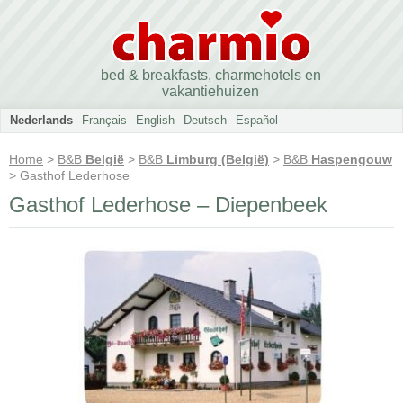
bed & breakfasts, charmehotels en
vakantiehuizen
Nederlands
Français
English
Deutsch
Español
Home
>
B&B
België
>
B&B
Limburg (België)
>
B&B
Haspengouw
> Gasthof Lederhose
Gasthof Lederhose – Diepenbeek