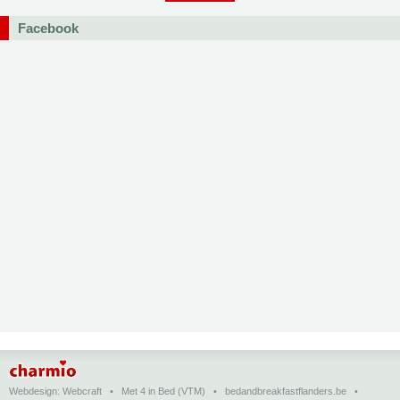
Facebook
Webdesign:
Webcraft
•
Met 4 in Bed (VTM)
•
bedandbreakfastflanders.be
•