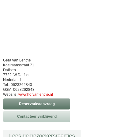
Gera van Lenthe
Koelmansstraat 71
Dalfsen
7722LW Dalfsen
Nederland
Tel.: 0623262843
GSM: 0623262843
Website:
www.hofvanlenthe.nl
Reservatieaanvraag
Contacteer vrijblijvend
Lees de bezoekersreacties