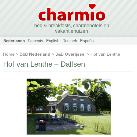
bed & breakfasts, charmehotels en
vakantiehuizen
Nederlands
Français
English
Deutsch
Español
Home
>
B&B
Nederland
>
B&B
Overijssel
> Hof van Lenthe
Hof van Lenthe – Dalfsen