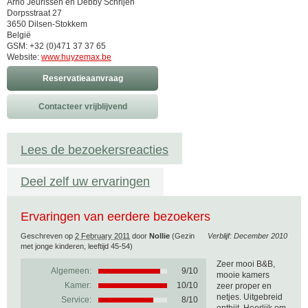
Arno Jeurissen en Debby Schrijen
Dorpsstraat 27
3650 Dilsen-Stokkem
België
GSM: +32 (0)471 37 37 65
Website:
www.huyzemax.be
Reservatieaanvraag
Contacteer vrijblijvend
Lees de bezoekersreacties
Deel zelf uw ervaringen
Ervaringen van eerdere bezoekers
Geschreven op
2 February 2011
door
Nollie
(Gezin
Verblijf: December 2010
met jonge kinderen, leeftijd 45-54)
Zeer mooi B&B,
Algemeen:
9
/
10
mooie kamers
Kamer:
10/10
zeer proper en
netjes. Uitgebreid
Service:
8/10