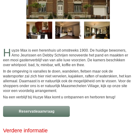
H
uyze Max is een herenhuis uit omstreeks 1900. De huidige bewoners,
Arno Jeurissen en Debby Schrijen renoveerde het pand en maakten er
een mooi gastenverblijf van van alle luxe voorzien. De kamers beschikken
over whirlpool. bad, tv, minibar, wifi, koffie en thee.
In de omgeving is vanalles te doen, wandelen, fietsen maar ook de
watersporter zal zich hier niet vervelen, kajakken, raften of waterskien, het kan
allemaal. Daarnaast is er natuurlijk ook de mogelijkheid om te vissen. Voor de
shoppers onder ons is er natuurlijk Maasmechelen Village, kijk op onze site
voor een voordelig arrangement.
Na een verblijf bij Huzye Max komt u ontspannen en herboren terug!
Reservatieaanvraag
Verdere informatie