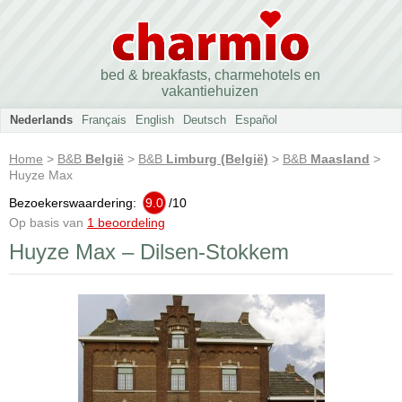
bed & breakfasts, charmehotels en
vakantiehuizen
Nederlands
Français
English
Deutsch
Español
Home
>
B&B
België
>
B&B
Limburg (België)
>
B&B
Maasland
>
Huyze Max
Bezoekerswaardering:
9.0
/
10
Op basis van
1 beoordeling
Huyze Max – Dilsen-Stokkem