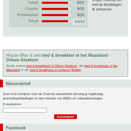
ontbijt. Heerlijk om
Ontbijt:
9/10
met de feestdagen
Charme:
9/10
te vertoeven.
Prijs/kwaliteit:
9/10
Totaal:
9.0/10
Huyze Max is een
bed & breakfast in het Maasland -
Dilsen-Stokkem
Bekijk andere
bed & breakfasts in Dilsen-Stokkem
, alle
bed & breakfasts in het
Maasland
of alle
bed & breakfasts in Limburg (België)
.
Nieuwsbrief
Door in te schrijven voor de Charmio nieuwsbrief ontvang je regelmatig
promotieaanbiedingen en last minutes van B&B's en vakantiewoningen.
E-mailadres
Facebook