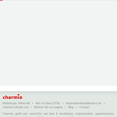
Webdesign:
Webcraft
•
Met 4 in Bed (VTM)
•
bedandbreakfastflanders.be
•
chambre-dhotes.org
•
Beheer hier uw pagina
•
Blog
•
Contact
Charmio geeft een overzicht van bed & breakfasts, charmehotels, gastenkamers,