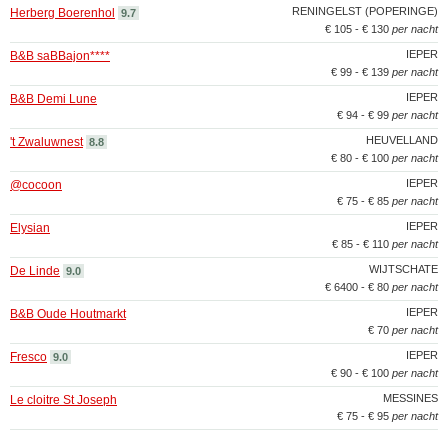
RENINGELST (POPERINGE)
Herberg Boerenhol
9.7
€ 105 - € 130
per nacht
IEPER
B&B saBBajon****
€ 99 - € 139
per nacht
IEPER
B&B Demi Lune
€ 94 - € 99
per nacht
HEUVELLAND
't Zwaluwnest
8.8
€ 80 - € 100
per nacht
IEPER
@cocoon
€ 75 - € 85
per nacht
IEPER
Elysian
€ 85 - € 110
per nacht
WIJTSCHATE
De Linde
9.0
€ 6400 - € 80
per nacht
IEPER
B&B Oude Houtmarkt
€ 70
per nacht
IEPER
Fresco
9.0
€ 90 - € 100
per nacht
MESSINES
Le cloitre St Joseph
€ 75 - € 95
per nacht