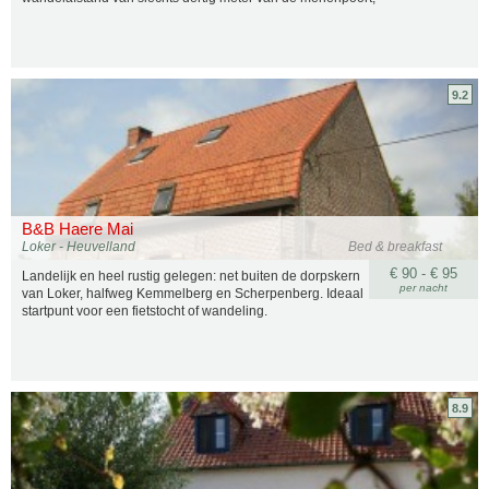
9.2
B&B Haere Mai
Loker - Heuvelland
Bed & breakfast
€ 90 - € 95
Landelijk en heel rustig gelegen: net buiten de dorpskern
per nacht
van Loker, halfweg Kemmelberg en Scherpenberg. Ideaal
startpunt voor een fietstocht of wandeling.
8.9