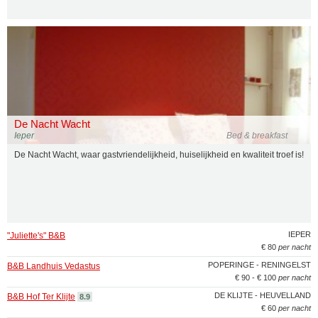
De Nacht Wacht
Ieper
Bed & breakfast
De Nacht Wacht, waar gastvriendelijkheid, huiselijkheid en kwaliteit troef is!
IEPER
"Juliette's" B&B
€ 80
per nacht
POPERINGE - RENINGELST
B&B Landhuis Vedastus
€ 90 - € 100
per nacht
DE KLIJTE - HEUVELLAND
B&B Hof Ter Klijte
8.9
€ 60
per nacht