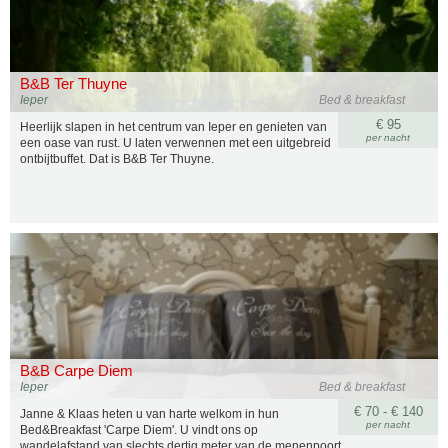
B&B Ter Thuyne
Ieper
Bed & breakfast
€ 95
Heerlijk slapen in het centrum van Ieper en genieten van
per nacht
een oase van rust. U laten verwennen met een uitgebreid
ontbijtbuffet. Dat is B&B Ter Thuyne.
B&B Carpe Diem
Ieper
Bed & breakfast
€ 70 - € 140
Janne & Klaas heten u van harte welkom in hun
per nacht
Bed&Breakfast 'Carpe Diem'. U vindt ons op
wandelafstand van slechts dertig meter van de menenpoort,