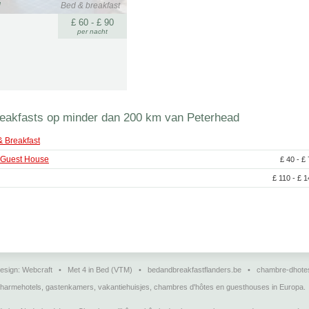
d
Bed & breakfast
£ 60 - £ 90
per nacht
eakfasts op minder dan 200 km van Peterhead
& Breakfast
 Guest House
£ 40 - £
£ 110 - £ 
esign:
Webcraft
•
Met 4 in Bed (VTM)
•
bedandbreakfastflanders.be
•
chambre-dhote
charmehotels, gastenkamers, vakantiehuisjes, chambres d'hôtes en guesthouses in Europa.