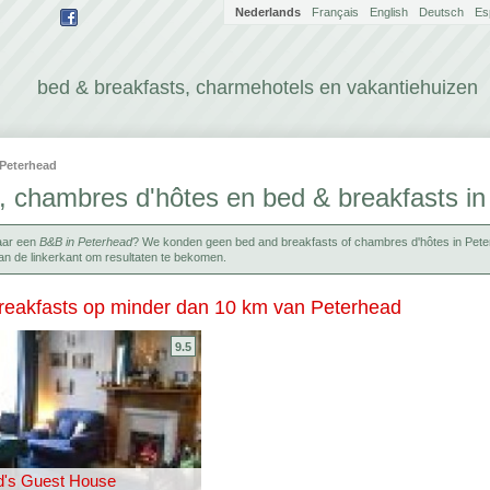
Nederlands
Français
English
Deutsch
Es
bed & breakfasts, charmehotels en vakantiehuizen
Peterhead
, chambres d'hôtes en bed & breakfasts i
aar een
B&B in Peterhead
? We konden geen bed and breakfasts of chambres d'hôtes in Peterh
an de linkerkant om resultaten te bekomen.
reakfasts op minder dan 10 km van Peterhead
9.5
d's Guest House