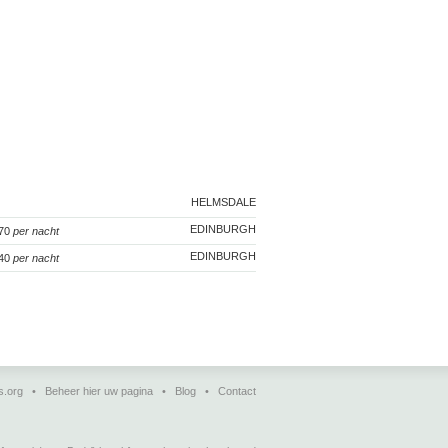
HELMSDALE
EDINBURGH
 70
per nacht
EDINBURGH
140
per nacht
s.org
•
Beheer hier uw pagina
•
Blog
•
Contact