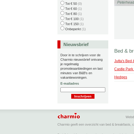
Peterhea
Tot € 50
(0)
Tot € 60
(1)
Tot € 80
(1)
Tot € 100
(1)
Tot € 150
(1)
Onbeperkt
(1)
Nieuwsbrief
Bed & br
Door in te schrijven voor de
Charmio nieuwsbrief ontvang
Jutta's Bed 
je regelmatig
promotieaanbiedingen en last
Castle Park
minutes van B&B's en
Hedges
vakantiewoningen.
E-mailadres
Webd
Charmio geeft een overzicht van bed & breakfasts, 