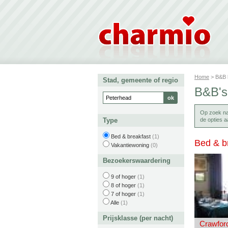
Home
> B&B
Stad, gemeente of regio
B&B's
Op zoek n
Type
de opties a
Bed & breakfast
(1)
Bed & b
Vakantiewoning
(0)
Bezoekerswaardering
9 of hoger
(1)
8 of hoger
(1)
7 of hoger
(1)
Alle
(1)
Prijsklasse (per nacht)
Crawfor