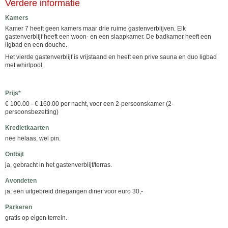
Verdere informatie
Kamers
Kamer 7 heeft geen kamers maar drie ruime gastenverblijven. Elk
gastenverblijf heeft een woon- en een slaapkamer. De badkamer heeft een
ligbad en een douche.
Het vierde gastenverblijf is vrijstaand en heeft een prive sauna en duo ligbad
met whirlpool.
Prijs*
€ 100.00 - € 160.00 per nacht, voor een 2-persoonskamer (2-
persoonsbezetting)
Kredietkaarten
nee helaas, wel pin.
Ontbijt
ja, gebracht in het gastenverblijf/terras.
Avondeten
ja, een uitgebreid driegangen diner voor euro 30,-
Parkeren
gratis op eigen terrein.