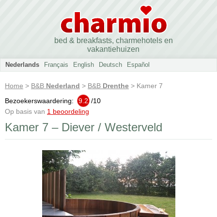
bed & breakfasts, charmehotels en
vakantiehuizen
Nederlands
Français
English
Deutsch
Español
Home
>
B&B
Nederland
>
B&B
Drenthe
> Kamer 7
Bezoekerswaardering:
9.2
/
10
Op basis van
1 beoordeling
Kamer 7 – Diever / Westerveld