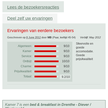
Lees de bezoekersreacties
Deel zelf uw ervaringen
Ervaringen van eerdere bezoekers
Geschreven op
8 June 2012
door
MB
(Paar, leeftijd 45-54)
Verblijf: May 2012
Sfeervolle en
Algemeen:
9
/
10
goede
Kamer:
9/10
accomodatie.
Goede
Service:
9/10
prijs/kwaliteit
Ontbijt:
10/10
Charme:
9/10
Prijs/kwaliteit:
9/10
Totaal:
9.2/10
Kamer 7 is een
bed & breakfast in Drenthe - Diever /