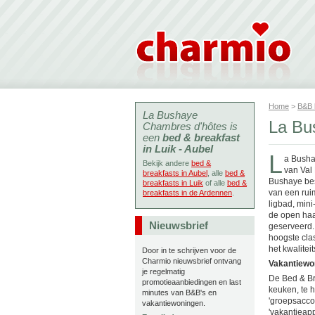
Home
>
B&B
La Bushaye
La Bu
Chambres d'hôtes is
een
bed & breakfast
in Luik - Aubel
L
a Bushay
Bekijk andere
bed &
van Val
breakfasts in Aubel
, alle
bed &
Bushaye bes
breakfasts in Luik
of alle
bed &
van een rui
breakfasts in de Ardennen
.
ligbad, min
de open haa
Nieuwsbrief
geserveerd. 
hoogste clas
het kwalite
Door in te schrijven voor de
Charmio nieuwsbrief ontvang
Vakantiewo
je regelmatig
De Bed & Br
promotieaanbiedingen en last
keuken, te 
minutes van B&B's en
'groepsaccom
vakantiewoningen.
'vakantieap