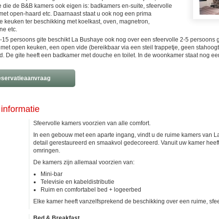
e die de B&B kamers ook eigen is: badkamers en-suite, sfeervolle
met open-haard etc. Daarnaast staat u ook nog een prima
de keuken ter beschikking met koelkast, oven, magnetron,
e etc.
-15 persoons gite beschikt La Bushaye ook nog over een sfeervolle 2-5 persoons gi
et open keuken, een open vide (bereikbaar via een steil trappetje, geen stahoog
. De gite heeft een badkamer met douche en toilet. In de woonkamer staat nog e
servatieaanvraag
informatie
Sfeervolle kamers voorzien van alle comfort.
In een gebouw met een aparte ingang, vindt u de ruime kamers van L
detail gerestaureerd en smaakvol gedecoreerd. Vanuit uw kamer heeft 
omringen.
De kamers zijn allemaal voorzien van:
Mini-bar
Televisie en kabeldistributie
Ruim en comfortabel bed + logeerbed
Elke kamer heeft vanzelfsprekend de beschikking over een ruime, sfeer
Bed & Breakfast