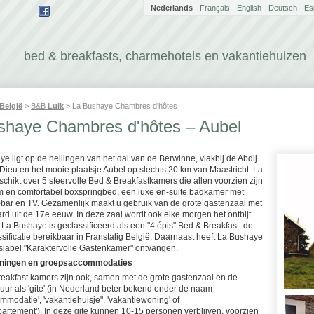
Nederlands
Français
English
Deutsch
Es
bed & breakfasts, charmehotels en vakantiehuizen
België
>
B&B
Luik
> La Bushaye Chambres d'hôtes
shaye Chambres d'hôtes – Aubel
e ligt op de hellingen van het dal van de Berwinne, vlakbij de Abdij
 Dieu en het mooie plaatsje Aubel op slechts 20 km van Maastricht. La
chikt over 5 sfeervolle Bed & Breakfastkamers die allen voorzien zijn
m en comfortabel boxspringbed, een luxe en-suite badkamer met
i-bar en TV. Gezamenlijk maakt u gebruik van de grote gastenzaal met
rd uit de 17e eeuw. In deze zaal wordt ook elke morgen het ontbijt
La Bushaye is geclassificeerd als een "4 épis" Bed & Breakfast: de
sificatie bereikbaar in Franstalig België. Daarnaast heeft La Bushaye
itslabel "Karaktervolle Gastenkamer" ontvangen.
ningen en groepsaccommodaties
eakfast kamers zijn ook, samen met de grote gastenzaal en de
huur als 'gite' (in Nederland beter bekend onder de naam
modatie', 'vakantiehuisje", 'vakantiewoning' of
partement'). In deze gite kunnen 10-15 personen verblijven, voorzien