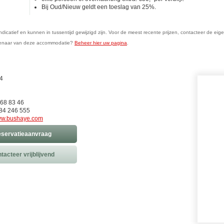
Bij Oud/Nieuw geldt een toeslag van 25%.
n indicatief en kunnen in tussentijd gewijzigd zijn. Voor de meest recente prijzen, contacteer de eig
genaar van deze accommodatie?
Beheer hier uw pagina
.
4
 68 83 46
84 246 555
w.bushaye.com
servatieaanvraag
tacteer vrijblijvend