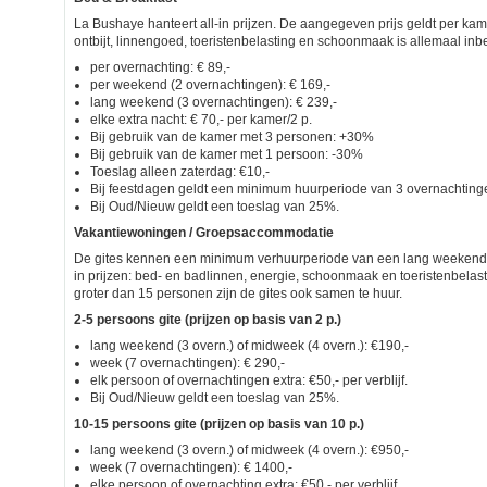
La Bushaye hanteert all-in prijzen. De aangegeven prijs geldt per kam
ontbijt, linnengoed, toeristenbelasting en schoonmaak is allemaal in
per overnachting: € 89,-
per weekend (2 overnachtingen): € 169,-
lang weekend (3 overnachtingen): € 239,-
elke extra nacht: € 70,- per kamer/2 p.
Bij gebruik van de kamer met 3 personen: +30%
Bij gebruik van de kamer met 1 persoon: -30%
Toeslag alleen zaterdag: €10,-
Bij feestdagen geldt een minimum huurperiode van 3 overnachting
Bij Oud/Nieuw geldt een toeslag van 25%.
Vakantiewoningen / Groepsaccommodatie
De gites kennen een minimum verhuurperiode van een lang weekend (3
in prijzen: bed- en badlinnen, energie, schoonmaak en toeristenbelas
groter dan 15 personen zijn de gites ook samen te huur.
2-5 persoons gite (prijzen op basis van 2 p.)
lang weekend (3 overn.) of midweek (4 overn.): €190,-
week (7 overnachtingen): € 290,-
elk persoon of overnachtingen extra: €50,- per verblijf.
Bij Oud/Nieuw geldt een toeslag van 25%.
10-15 persoons gite (prijzen op basis van 10 p.)
lang weekend (3 overn.) of midweek (4 overn.): €950,-
week (7 overnachtingen): € 1400,-
elke persoon of overnachting extra: €50,- per verblijf.