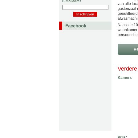
E-mailadres
van alle lux
gastenzaal 
geoutilleer
afwasmachin
Naast de 10
Facebook
woonkamer m
persoonsbed
Re
Verdere 
Kamers
Prijs*