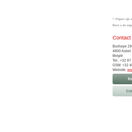
*: Prijzen zij
Bent u de ei
Contact
Bushaye 29
4800 Aubel
België
Tel.: +32 87
GSM: +32 4
Website:
ww
Re
Con