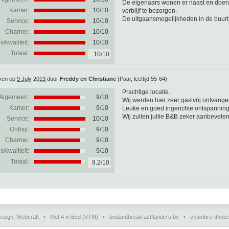
De eigenaars wonen er naast en doen
Kamer:
10/10
verblijf te bezorgen.
De uitgaansmogelijkheden in de buurt v
Service:
10/10
Charme:
10/10
js/kwaliteit:
10/10
Totaal:
10/10
ven op
9 July 2013
door
Freddy en Christiane
(Paar, leeftijd 55-64)
Prachtige locatie.
Algemeen:
9
/
10
Wij werden hier zeer gastvrij ontvange
Kamer:
9/10
Leuke en goed ingerichte ontspannin
Wij zullen jullie B&B zeker aanbevelen
Service:
10/10
Ontbijt:
9/10
Charme:
9/10
js/kwaliteit:
9/10
Totaal:
9.2/10
esign:
Webcraft
•
Met 4 in Bed (VTM)
•
bedandbreakfastflanders.be
•
chambre-dhote