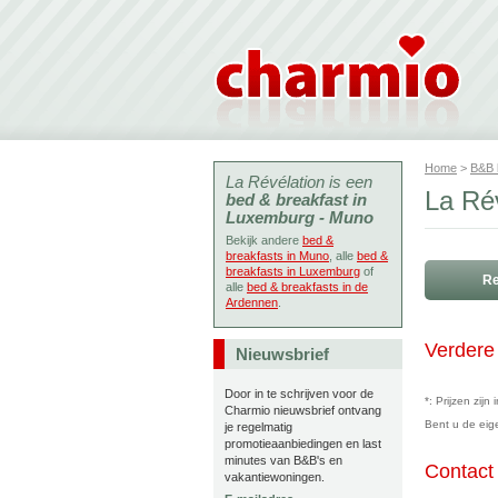
Home
>
B&B
La Révélation is een
La Ré
bed & breakfast in
Luxemburg - Muno
Bekijk andere
bed &
breakfasts in Muno
, alle
bed &
breakfasts in Luxemburg
of
Re
alle
bed & breakfasts in de
Ardennen
.
Verdere 
Nieuwsbrief
Door in te schrijven voor de
*: Prijzen zij
Charmio nieuwsbrief ontvang
Bent u de ei
je regelmatig
promotieaanbiedingen en last
minutes van B&B's en
Contact
vakantiewoningen.