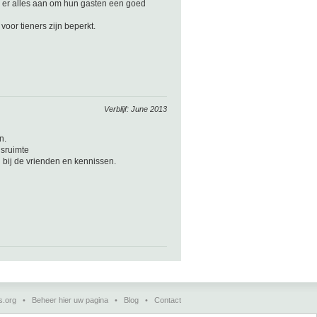
 er alles aan om hun gasten een goed
oor tieners zijn beperkt.
Verblijf: June 2013
n.
gsruimte
 bij de vrienden en kennissen.
s.org
•
Beheer hier uw pagina
•
Blog
•
Contact