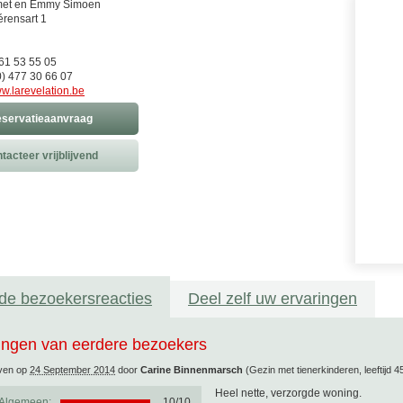
et en Emmy Simoen
rensart 1
)61 53 55 05
) 477 30 66 07
w.larevelation.be
servatieaanvraag
tacteer vrijblijvend
de bezoekersreacties
Deel zelf uw ervaringen
ingen van eerdere bezoekers
ven op
24 September 2014
door
Carine Binnenmarsch
(Gezin met tienerkinderen, leeftijd 4
Heel nette, verzorgde woning.
Algemeen:
10
/
10