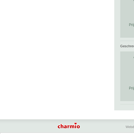
Pri
Geschre
Pri
Webd