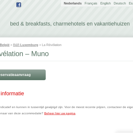
Nederlands
Français
English
Deutsch
Es
bed & breakfasts, charmehotels en vakantiehuizen
België
>
B&B
Luxemburg
> La Révélation
vélation – Muno
servatieaanvraag
informatie
n indicatief en kunnen in tussentijd gewijzigd zijn. Voor de meest recente prijzen, contacteer de eig
genaar van deze accommodatie?
Beheer hier uw pagina
.