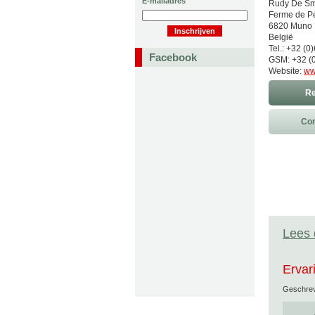
E-mailadres
Rudy De Sm
Ferme de Pé
6820 Muno
België
Tel.: +32 (0
Facebook
GSM: +32 (0
Website:
ww
Re
Con
Lees 
Ervar
Geschre