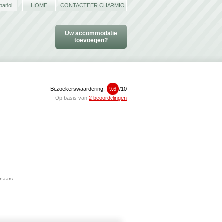
pañol
HOME
CONTACTEER CHARMIO
Uw accommodatie
toevoegen?
Bezoekerswaardering:
9.6
/
10
Op basis van
2 beoordelingen
enaars.