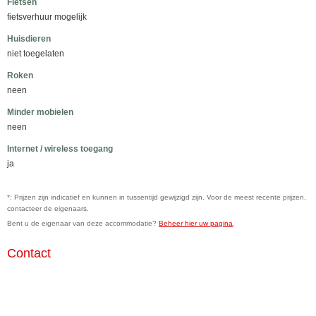
Fietsen
fietsverhuur mogelijk
Huisdieren
niet toegelaten
Roken
neen
Minder mobielen
neen
Internet / wireless toegang
ja
*: Prijzen zijn indicatief en kunnen in tussentijd gewijzigd zijn. Voor de meest recente prijzen,
contacteer de eigenaars.
Bent u de eigenaar van deze accommodatie?
Beheer hier uw pagina
.
Contact