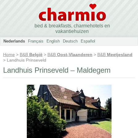
bed & breakfasts, charmehotels en
vakantiehuizen
Nederlands
Français
English
Deutsch
Español
Home
>
B&B
België
>
B&B
Oost-Vlaanderen
>
B&B
Meetjesland
> Landhuis Prinseveld
Landhuis Prinseveld – Maldegem