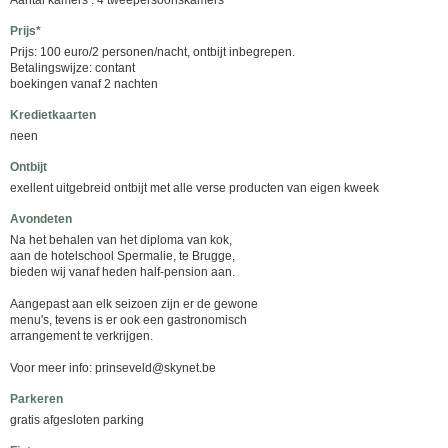
Aantal kamers : 4 tweepersoonskamers
Prijs*
Prijs: 100 euro/2 personen/nacht, ontbijt inbegrepen.
Betalingswijze: contant
boekingen vanaf 2 nachten
Kredietkaarten
neen
Ontbijt
exellent uitgebreid ontbijt met alle verse producten van eigen kweek
Avondeten
Na het behalen van het diploma van kok,
aan de hotelschool Spermalie, te Brugge,
bieden wij vanaf heden half-pension aan.
Aangepast aan elk seizoen zijn er de gewone
menu's, tevens is er ook een gastronomisch
arrangement te verkrijgen.
Voor meer info: prinseveld@skynet.be
Parkeren
gratis afgesloten parking