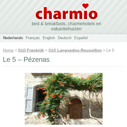
bed & breakfasts, charmehotels en
vakantiehuizen
Nederlands
Français
English
Deutsch
Español
Home
>
B&B
Frankrijk
>
B&B
Languedoc-Roussillon
> Le 5
Le 5 – Pézenas