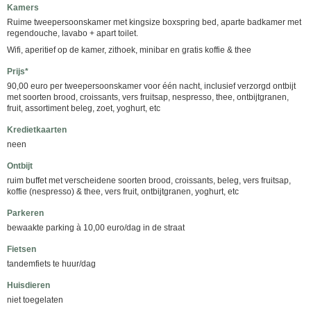
Kamers
Ruime tweepersoonskamer met kingsize boxspring bed, aparte badkamer met
regendouche, lavabo + apart toilet.
Wifi, aperitief op de kamer, zithoek, minibar en gratis koffie & thee
Prijs*
90,00 euro per tweepersoonskamer voor één nacht, inclusief verzorgd ontbijt
met soorten brood, croissants, vers fruitsap, nespresso, thee, ontbijtgranen,
fruit, assortiment beleg, zoet, yoghurt, etc
Kredietkaarten
neen
Ontbijt
ruim buffet met verscheidene soorten brood, croissants, beleg, vers fruitsap,
koffie (nespresso) & thee, vers fruit, ontbijtgranen, yoghurt, etc
Parkeren
bewaakte parking à 10,00 euro/dag in de straat
Fietsen
tandemfiets te huur/dag
Huisdieren
niet toegelaten