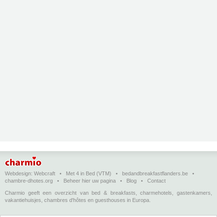
Webdesign:
Webcraft
•
Met 4 in Bed (VTM)
•
bedandbreakfastflanders.be
•
chambre-dhotes.org
•
Beheer hier uw pagina
•
Blog
•
Contact
Charmio geeft een overzicht van bed & breakfasts, charmehotels, gastenkamers,
vakantiehuisjes, chambres d'hôtes en guesthouses in Europa.