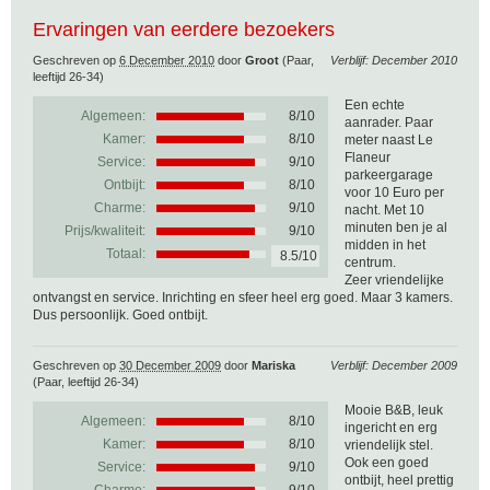
Ervaringen van eerdere bezoekers
Geschreven op
6 December 2010
door
Groot
(Paar,
Verblijf: December 2010
leeftijd 26-34)
Een echte
Algemeen:
8
/
10
aanrader. Paar
Kamer:
8/10
meter naast Le
Flaneur
Service:
9/10
parkeergarage
Ontbijt:
8/10
voor 10 Euro per
Charme:
9/10
nacht. Met 10
minuten ben je al
Prijs/kwaliteit:
9/10
midden in het
Totaal:
8.5/10
centrum.
Zeer vriendelijke
ontvangst en service. Inrichting en sfeer heel erg goed. Maar 3 kamers.
Dus persoonlijk. Goed ontbijt.
Geschreven op
30 December 2009
door
Mariska
Verblijf: December 2009
(Paar, leeftijd 26-34)
Mooie B&B, leuk
Algemeen:
8
/
10
ingericht en erg
Kamer:
8/10
vriendelijk stel.
Ook een goed
Service:
9/10
ontbijt, heel prettig