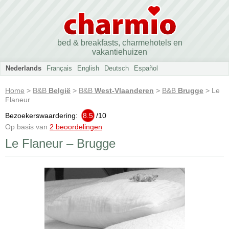
bed & breakfasts, charmehotels en
vakantiehuizen
Nederlands
Français
English
Deutsch
Español
Home
>
B&B
België
>
B&B
West-Vlaanderen
>
B&B
Brugge
> Le
Flaneur
Bezoekerswaardering:
8.5
/
10
Op basis van
2 beoordelingen
Le Flaneur – Brugge