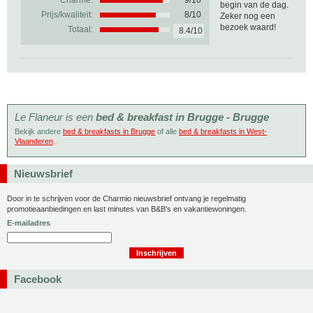
Charme:
9/10
begin van de dag.
Prijs/kwaliteit:
8/10
Zeker nog een
bezoek waard!
Totaal:
8.4/10
Le Flaneur is een
bed & breakfast in Brugge - Brugge
Bekijk andere
bed & breakfasts in Brugge
of alle
bed & breakfasts in West-
Vlaanderen
.
Nieuwsbrief
Door in te schrijven voor de Charmio nieuwsbrief ontvang je regelmatig
promotieaanbiedingen en last minutes van B&B's en vakantiewoningen.
E-mailadres
Facebook