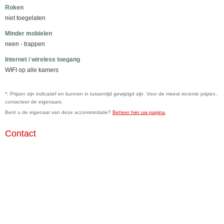
Roken
niet toegelaten
Minder mobielen
neen - trappen
Internet / wireless toegang
WIFI op alle kamers
*: Prijzen zijn indicatief en kunnen in tussentijd gewijzigd zijn. Voor de meest recente prijzen,
contacteer de eigenaars.
Bent u de eigenaar van deze accommodatie?
Beheer hier uw pagina
.
Contact