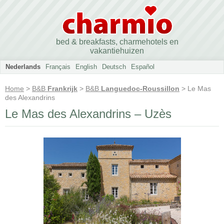
bed & breakfasts, charmehotels en
vakantiehuizen
Nederlands
Français
English
Deutsch
Español
Home
>
B&B
Frankrijk
>
B&B
Languedoc-Roussillon
> Le Mas
des Alexandrins
Le Mas des Alexandrins – Uzès