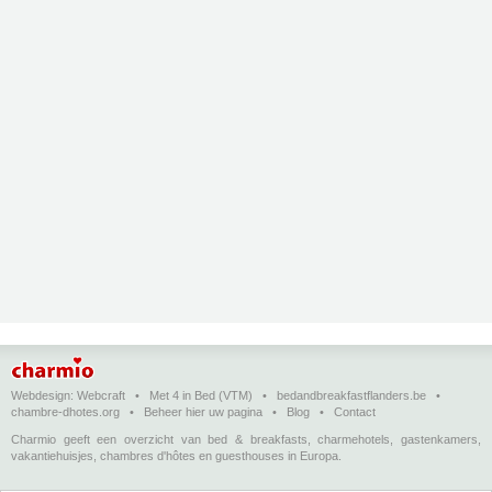
Webdesign:
Webcraft
•
Met 4 in Bed (VTM)
•
bedandbreakfastflanders.be
•
chambre-dhotes.org
•
Beheer hier uw pagina
•
Blog
•
Contact
Charmio geeft een overzicht van bed & breakfasts, charmehotels, gastenkamers,
vakantiehuisjes, chambres d'hôtes en guesthouses in Europa.