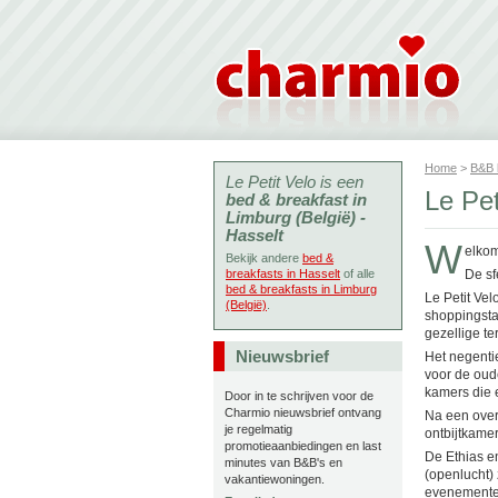
Home
>
B&B
Le Petit Velo is een
Le Pet
bed & breakfast in
Limburg (België) -
Hasselt
W
elkom
Bekijk andere
bed &
breakfasts in Hasselt
of alle
De sf
bed & breakfasts in Limburg
Le Petit Vel
(België)
.
shoppingsta
gezellige te
Nieuwsbrief
Het negenti
voor de oud
kamers die 
Door in te schrijven voor de
Charmio nieuwsbrief ontvang
Na een overn
je regelmatig
ontbijtkamer
promotieaanbiedingen en last
De Ethias e
minutes van B&B's en
(openlucht)
vakantiewoningen.
evenementen