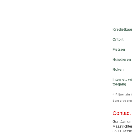
Kredietkaa
Ontbijt
Fietsen
Huisdieren
Roken
Internet / w
toegang
*: Prijzen zij
Bent u de ei
Contact
Gert-Jan en
Maastrichte
3500 Hassel