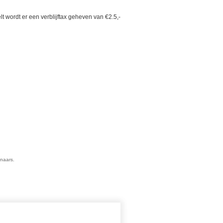
lt wordt er een verblijftax geheven van €2.5,-
enaars.