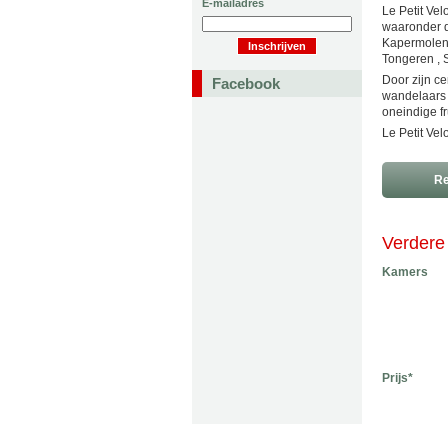
E-mailadres
Le Petit Vel
waaronder d
Kapermolen 
Tongeren , S
Door zijn ce
Facebook
wandelaars 
oneindige f
Le Petit Vel
Re
Verdere 
Kamers
Prijs*