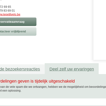
 72 69 65
79 83 69 01
w.lepetitvelo.be
servatieaanvraag
tacteer vrijblijvend
de bezoekersreacties
Deel zelf uw ervaringen
delingen geven is tijdelijk uitgeschakeld
van de vele spam die we ontvangen, hebben we de mogelijkheid om beoordelingen t
t een oplossing.