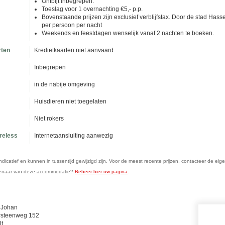
Ontbijt inbegrepen.
Toeslag voor 1 overnachting €5,- p.p.
Bovenstaande prijzen zijn exclusief verblijfstax. Door de stad Hasse
per persoon per nacht
Weekends en feestdagen wenselijk vanaf 2 nachten te boeken.
rten
Kredietkaarten niet aanvaard
Inbegrepen
in de nabije omgeving
Huisdieren niet toegelaten
Niet rokers
ireless
Internetaansluiting aanwezig
n indicatief en kunnen in tussentijd gewijzigd zijn. Voor de meest recente prijzen, contacteer de eig
genaar van deze accommodatie?
Beheer hier uw pagina
.
 Johan
rsteenweg 152
t