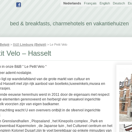
Nederlands
Français
English
Deutsch
Es
bed & breakfasts, charmehotels en vakantiehuizen
België
>
B&B
Limburg (België)
> Le Petit Velo
it Velo – Hasselt
 in onze B&B “ Le Petit Velo “
eer ademt nostalgie.
o ligt op wandelafstand van de grote markt van cultuur en
d Hasselt met zijn rijk aanbod van boetieks,luxewinkels,musea en
rrasjes.
ende eeuwse herenhuis werd in 2011 door de eigenaars met respect
e elementen gerenoveerd en herbergt vier smaakvol ingerichte
elk voorzien zijn van eigen badkamer.
achting wacht U een ovenvers ontbijt in de sfeervol ingerichte
.
n Grenslandhallen , Plopsaland , het Kinepolis complex , Park en
 zwembad Kapermolen , de Japanse tuin , het Cultureel centrum en het
plein Kolonel Dusart zijn te voet bereikbaar op enkele minuutjes van