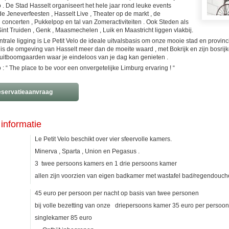
o . De Stad Hasselt organiseert het hele jaar rond leuke events
e Jeneverfeesten , Hasselt Live , Theater op de markt , de
concerten , Pukkelpop en tal van Zomeractiviteiten . Ook Steden als
int Truiden , Genk , Maasmechelen , Luik en Maastricht liggen vlakbij.
ntrale ligging is Le Petit Velo de ideale uitvalsbasis om onze mooie stad en provinci
is de omgeving van Hasselt meer dan de moeite waard , met Bokrijk en zijn bosr
ruitboomgaarden waar je eindeloos van je dag kan genieten .
o : “ The place to be voor een onvergetelijke Limburg ervaring ! “
servatieaanvraag
informatie
Le Petit Velo beschikt over vier sfeervolle kamers.
Minerva , Sparta , Union en Pegasus .
3 twee persoons kamers en 1 drie persoons kamer
allen zijn voorzien van eigen badkamer met wastafel bad/regendouche
45 euro per persoon per nacht op basis van twee personen
bij volle bezetting van onze driepersoons kamer 35 euro per persoo
singlekamer 85 euro