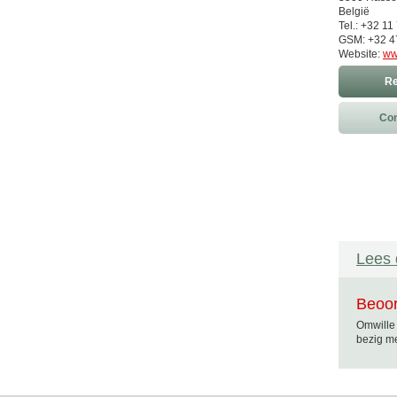
België
Tel.: +32 11
GSM: +32 4
Website:
ww
Re
Con
Lees 
Beoor
Omwille 
bezig me