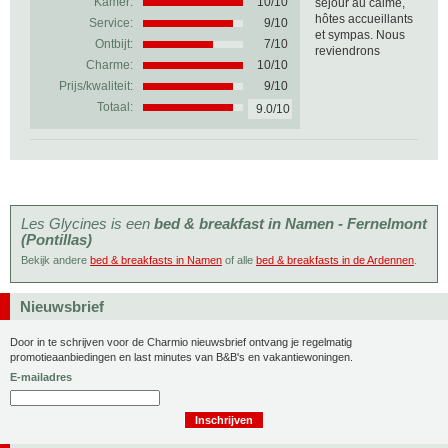
Kamer:
10/10
séjour au calme,
hôtes accueillants
Service:
9/10
et sympas. Nous
Ontbijt:
7/10
reviendrons
Charme:
10/10
Prijs/kwaliteit:
9/10
Totaal:
9.0/10
Les Glycines is een
bed & breakfast in Namen - Fernelmont
(Pontillas)
Bekijk andere
bed & breakfasts in Namen
of alle
bed & breakfasts in de Ardennen
.
Nieuwsbrief
Door in te schrijven voor de Charmio nieuwsbrief ontvang je regelmatig
promotieaanbiedingen en last minutes van B&B's en vakantiewoningen.
E-mailadres