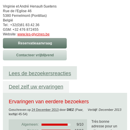
Virginie et André Henault-Suetens
Rue de l'Eglise 46
5380 Fernelmont (Pontillas)
België
Tel.: +32(0)81 83.42.36
GSM: +32 476 872455
Website:
www.les-glycines.be
Reservatieaanvraag
Contacteer vrijblijvend
Lees de bezoekersreacties
Deel zelf uw ervaringen
Ervaringen van eerdere bezoekers
Geschreven op
24 December 2013
door
DIEZ
(Paar,
Verblijf: December 2013
leeftijd 45-54)
Très bonne
Algemeen:
9
/
10
adresse pour un