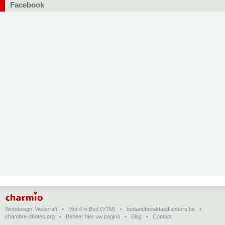
Facebook
Webdesign:
Webcraft
•
Met 4 in Bed (VTM)
•
bedandbreakfastflanders.be
•
chambre-dhotes.org
•
Beheer hier uw pagina
•
Blog
•
Contact