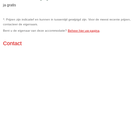
ja gratis
*: Prijzen zijn indicatief en kunnen in tussentijd gewijzigd zijn. Voor de meest recente prijzen,
contacteer de eigenaars.
Bent u de eigenaar van deze accommodatie?
Beheer hier uw pagina
.
Contact