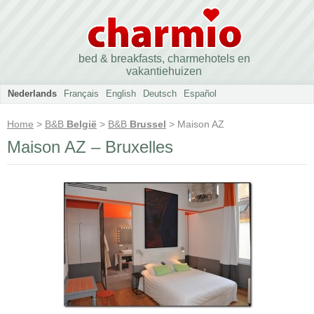
bed & breakfasts, charmehotels en
vakantiehuizen
Nederlands
Français
English
Deutsch
Español
Home
>
B&B
België
>
B&B
Brussel
> Maison AZ
Maison AZ – Bruxelles