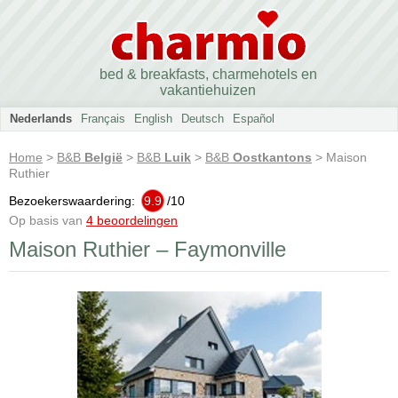
bed & breakfasts, charmehotels en
vakantiehuizen
Nederlands
Français
English
Deutsch
Español
Home
>
B&B
België
>
B&B
Luik
>
B&B
Oostkantons
> Maison
Ruthier
Bezoekerswaardering:
9.9
/
10
Op basis van
4 beoordelingen
Maison Ruthier – Faymonville