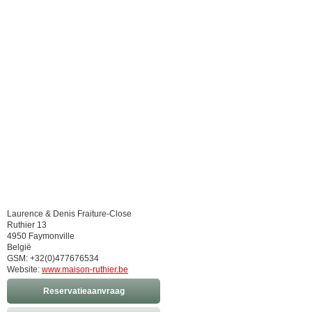
Laurence & Denis Fraiture-Close
Ruthier 13
4950 Faymonville
België
GSM: +32(0)477676534
Website:
www.maison-ruthier.be
Reservatieaanvraag