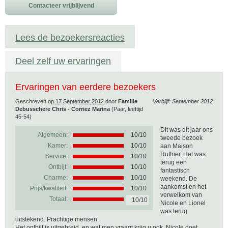
Contacteer vrijblijvend
Lees de bezoekersreacties
Deel zelf uw ervaringen
Ervaringen van eerdere bezoekers
Geschreven op
17 September 2012
door
Familie
Verblijf: September 2012
Debusschere Chris - Corriez Marina
(Paar, leeftijd
45-54)
Dit was dit jaar ons
Algemeen:
10
/
10
tweede bezoek
Kamer:
10/10
aan Maison
Ruthier. Het was
Service:
10/10
terug een
Ontbijt:
10/10
fantastisch
Charme:
10/10
weekend. De
aankomst en het
Prijs/kwaliteit:
10/10
verwelkom van
Totaal:
10/10
Nicole en Lionel
was terug
uitstekend. Prachtige mensen.
Het ontbijt is uitgebreid, en wat men vraagt krijg u ook, Nicole doet