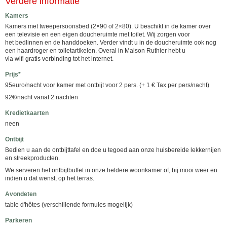
Verdere informatie
Kamers
Kamers met tweepersoonsbed (2×90 of 2×80). U beschikt in de kamer over
een televisie en een eigen doucheruimte met toilet. Wij zorgen voor
het bedlinnen en de handdoeken. Verder vindt u in de doucheruimte ook nog
een haardroger en toiletartikelen. Overal in Maison Ruthier hebt u
via wifi gratis verbinding tot het internet.
Prijs*
95euro/nacht voor kamer met ontbijt voor 2 pers. (+ 1 € Tax per pers/nacht)
92€/nacht vanaf 2 nachten
Kredietkaarten
neen
Ontbijt
Bedien u aan de ontbijttafel en doe u tegoed aan onze huisbereide lekkernijen
en streekproducten.
We serveren het ontbijtbuffet in onze heldere woonkamer of, bij mooi weer en
indien u dat wenst, op het terras.
Avondeten
table d'hôtes (verschillende formules mogelijk)
Parkeren