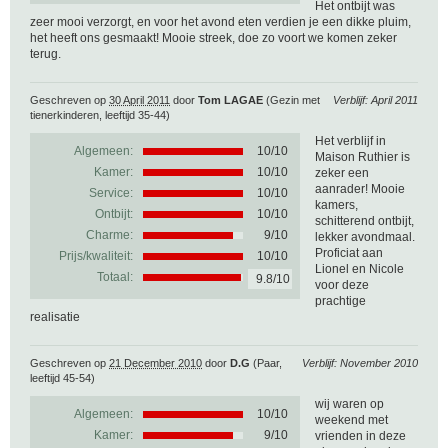
Het ontbijt was
zeer mooi verzorgt, en voor het avond eten verdien je een dikke pluim,
het heeft ons gesmaakt! Mooie streek, doe zo voort we komen zeker
terug.
Geschreven op
30 April 2011
door
Tom LAGAE
(Gezin met
Verblijf: April 2011
tienerkinderen, leeftijd 35-44)
Het verblijf in
Algemeen:
10
/
10
Maison Ruthier is
Kamer:
10/10
zeker een
aanrader! Mooie
Service:
10/10
kamers,
Ontbijt:
10/10
schitterend ontbijt,
Charme:
9/10
lekker avondmaal.
Proficiat aan
Prijs/kwaliteit:
10/10
Lionel en Nicole
Totaal:
9.8/10
voor deze
prachtige
realisatie
Geschreven op
21 December 2010
door
D.G
(Paar,
Verblijf: November 2010
leeftijd 45-54)
wij waren op
Algemeen:
10
/
10
weekend met
Kamer:
9/10
vrienden in deze