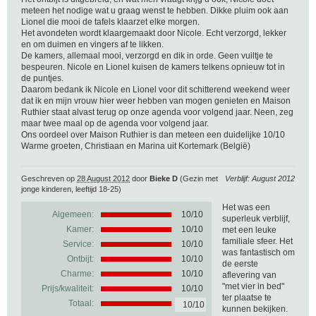
meteen het nodige wat u graag wenst te hebben. Dikke pluim ook aan
Lionel die mooi de tafels klaarzet elke morgen.
Het avondeten wordt klaargemaakt door Nicole. Echt verzorgd, lekker
en om duimen en vingers af te likken.
De kamers, allemaal mooi, verzorgd en dik in orde. Geen vuiltje te
bespeuren. Nicole en Lionel kuisen de kamers telkens opnieuw tot in
de puntjes.
Daarom bedank ik Nicole en Lionel voor dit schitterend weekend weer
dat ik en mijn vrouw hier weer hebben van mogen genieten en Maison
Ruthier staat alvast terug op onze agenda voor volgend jaar. Neen, zeg
maar twee maal op de agenda voor volgend jaar.
Ons oordeel over Maison Ruthier is dan meteen een duidelijke 10/10
Warme groeten, Christiaan en Marina uit Kortemark (België)
Geschreven op
28 August 2012
door
Bieke D
(Gezin met
Verblijf: August 2012
jonge kinderen, leeftijd 18-25)
Het was een
Algemeen:
10
/
10
superleuk verblijf,
Kamer:
10/10
met een leuke
familiale sfeer. Het
Service:
10/10
was fantastisch om
Ontbijt:
10/10
de eerste
Charme:
10/10
aflevering van
"met vier in bed"
Prijs/kwaliteit:
10/10
ter plaatse te
Totaal:
10/10
kunnen bekijken.