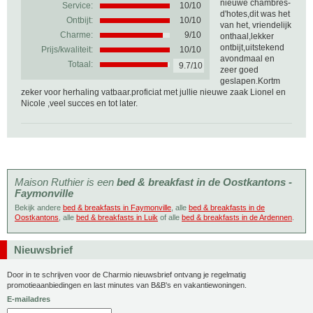
nieuwe chambres-
Service:
10/10
d'hotes,dit was het
Ontbijt:
10/10
van het, vriendelijk
Charme:
9/10
onthaal,lekker
ontbijt,uitstekend
Prijs/kwaliteit:
10/10
avondmaal en
Totaal:
9.7/10
zeer goed
geslapen.Kortm
zeker voor herhaling vatbaar.proficiat met jullie nieuwe zaak Lionel en
Nicole ,veel succes en tot later.
Maison Ruthier is een
bed & breakfast in de Oostkantons -
Faymonville
Bekijk andere
bed & breakfasts in Faymonville
, alle
bed & breakfasts in de
Oostkantons
, alle
bed & breakfasts in Luik
of alle
bed & breakfasts in de Ardennen
.
Nieuwsbrief
Door in te schrijven voor de Charmio nieuwsbrief ontvang je regelmatig
promotieaanbiedingen en last minutes van B&B's en vakantiewoningen.
E-mailadres