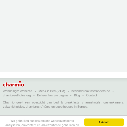
Webdesign:
Webcraft
•
Met 4 in Bed (VTM)
•
bedandbreakfastflanders.be
•
chambre-dhotes.org
•
Beheer hier uw pagina
•
Blog
•
Contact
Charmio geeft een overzicht van bed & breakfasts, charmehotels, gastenkamers,
vakantiehuisjes, chambres d'hôtes en guesthouses in Europa.
Bed & breakfasts, charmehotels en vakantiehuizen
(in het Nederlands)
•
Chambres
We gebruiken cookies om ons websiteverkeer te
d'hôtes, hôtels de charme et logements de vacances
(en français)
•
Bed &
Akkoord
analyseren, om content en advertenties te gebruiken en
breakfasts, charming hotels and holiday accommodations
(in English)
•
Bed &