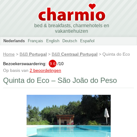
bed & breakfasts, charmehotels en
vakantiehuizen
Nederlands
Français
English
Deutsch
Español
Home
>
B&B
Portugal
>
B&B
Centraal Portugal
> Quinta do Eco
Bezoekerswaardering:
9.6
/
10
Op basis van
2 beoordelingen
Quinta do Eco – São João do Peso