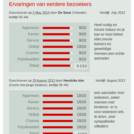
Ervaringen van eerdere bezoekers
Geschreven op
2 May 2014
door
De Smet
(Vrienden,
Verblijf: July 2012
leeftijd 35-44)
Heel rustig en
Algemeen:
9
/
10
mooie natuur en je
Kamer:
9/10
kan er heel lekker
eten,mooie
Service:
9/10
kamers en
Ontbijt:
10/10
geweldige
Charme:
9/10
mensen,een echte
aanrader.
Prijs/kwaliteit:
9/10
Totaal:
9.2/10
Geschreven op
29 August 2013
door
Hendrikx kim
Verblijf: August 2013
(Gezin met jonge kinderen, leeftijd 35-44)
een aanrader voor
Algemeen:
10
/
10
iedereen, zeker
Kamer:
10/10
mensen met
kinderen. er is
Service:
10/10
voor iedereen iets
Ontbijt:
10/10
te doen. zeer
Charme:
10/10
sympathieke
uitbaters
Prijs/kwaliteit:
10/10
Totaal: