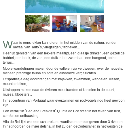
W
aar je eens lekker kan luieren in het midden van de natuur, zonder
lawaai van auto´s, vliegtuigen, fabrieken...
Heerlijk genieten van een lekkere maaltijd, een glaasje drinken, een gezellige
babbel, een boek, de zon, een duik in het zwembad, een hangmat, op het
terras...
Mooie wandelingen maken door de valleien via veldwegen, over de heuvels,
met een prachtige fauna en flora en eindeloze vergezichten...
Of sportief je dag doorbrengen met kajakken, zwemmen, wandelen, vissen,
mountainbiken,...
Uitstappen maken naar de rivieren met stranden of kastelen in de buurt,
musea, kloosters...
In het centrum van Portugal waar everzwijnen en roofvogels nog heel gewoon
zijn...
Een verblijf in ´Bed and Breakfast´ Quinta do Eco staat in het teken van rust,
comfort en onthaasting.
Vila de Rei lijkt wel een schiereiland wantis rondom omgeven door 3 rivieren.
In het noorden de rivier deIsna, in het zuiden deCodesrivier, in het westen de