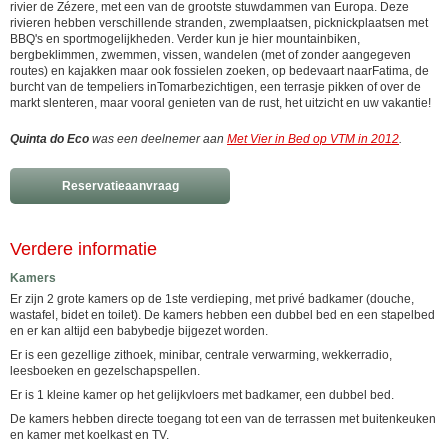
rivier de Zézere, met een van de grootste stuwdammen van Europa. Deze
rivieren hebben verschillende stranden, zwemplaatsen, picknickplaatsen met
BBQ's en sportmogelijkheden. Verder kun je hier mountainbiken,
bergbeklimmen, zwemmen, vissen, wandelen (met of zonder aangegeven
routes) en kajakken maar ook fossielen zoeken, op bedevaart naarFatima, de
burcht van de tempeliers inTomarbezichtigen, een terrasje pikken of over de
markt slenteren, maar vooral genieten van de rust, het uitzicht en uw vakantie!
Quinta do Eco
was een deelnemer aan
Met Vier in Bed op VTM in 2012
.
Reservatieaanvraag
Verdere informatie
Kamers
Er zijn 2 grote kamers op de 1ste verdieping, met privé badkamer (douche,
wastafel, bidet en toilet). De kamers hebben een dubbel bed en een stapelbed
en er kan altijd een babybedje bijgezet worden.
Er is een gezellige zithoek, minibar, centrale verwarming, wekkerradio,
leesboeken en gezelschapspellen.
Er is 1 kleine kamer op het gelijkvloers met badkamer, een dubbel bed.
De kamers hebben directe toegang tot een van de terrassen met buitenkeuken
en kamer met koelkast en TV.