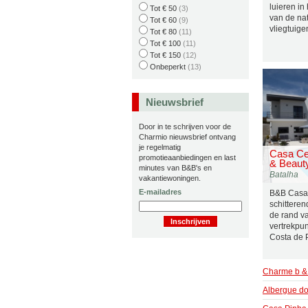
luieren in
Tot € 50
(3)
van de nat
Tot € 60
(9)
vliegtuigen
Tot € 80
(11)
Tot € 100
(11)
Tot € 150
(12)
Onbeperkt
(13)
Nieuwsbrief
Door in te schrijven voor de
Charmio nieuwsbrief ontvang
je regelmatig
Casa Ce
promotieaanbiedingen en last
& Beaut
minutes van B&B's en
Batalha
vakantiewoningen.
E-mailadres
B&B Casa 
schittere
de rand v
vertrekpun
Costa de P
Charme b &
Albergue do