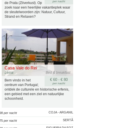
per nacht
de Prata (Zilverkust). Op
zoek naar een heerlijke vakantieplek waar
de sleutelwoorden zijn: Natuur, Cultuur,
Strand en Relaxen?
Casa Vale do Rei
Leiria
Bed & breakfast
€ 60 - € 80
Bem vindo in het
per nacht
centrum van Portugal;
ontdek de culturele en historische erfenis,
een gebied met een ziel en natuurlijke
schoonheid.
COJA - ARGANIL
 98
per nacht
SERTÃ
 75
per nacht
FIGUEIRA DA FOZ