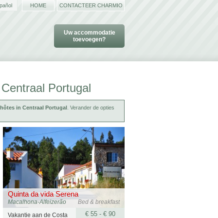
pañol
HOME
CONTACTEER CHARMIO
Uw accommodatie
toevoegen?
 Centraal Portugal
hôtes in Centraal Portugal
. Verander de opties
Quinta da vida Serena
Macalhona-Alfeizerão
Bed & breakfast
€ 55 - € 90
Vakantie aan de Costa