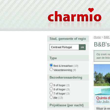
Home
>
B&B
Stad, gemeente of regio
B&B's,
Op zoek n
Type
aan de lin
Bed & breakfast
(13)
Vakantiewoning
(9)
Bezoekerswaardering
9 of hoger
(3)
8 of hoger
(3)
7 of hoger
(3)
Quinta 
Alle
(13)
São João
Prijsklasse (per nacht)
Waar je e