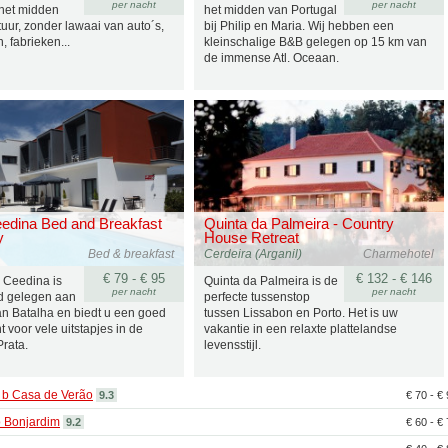
per nacht
per nacht
 het midden
het midden van Portugal
uur, zonder lawaai van auto´s,
bij Philip en Maria. Wij hebben een
, fabrieken...
kleinschalige B&B gelegen op 15 km van
de immense Atl. Oceaan.
edina Bed and Breakfast
Quinta da Palmeira - Country
y
House Retreat
Bed & breakfast
Cerdeira (Arganil)
Charmehotel
€ 79 - € 95
€ 132 - € 146
Ceedina is
Quinta da Palmeira is de
per nacht
per nacht
nd gelegen aan
perfecte tussenstop
an Batalha en biedt u een goed
tussen Lissabon en Porto. Het is uw
t voor vele uitstapjes in de
vakantie in een relaxte plattelandse
rata.
levensstijl.
 b Casa de Verão
9.3
€ 70 - €
 Bonjardim
9.2
€ 60 - €