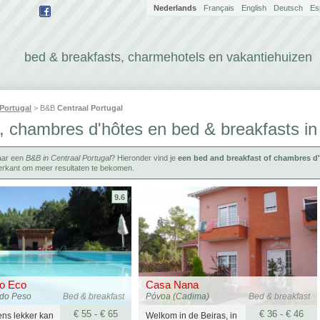
Nederlands
Français
English
Deutsch
Es
bed & breakfasts, charmehotels en vakantiehuizen
Portugal
> B&B
Centraal Portugal
 chambres d'hôtes en bed & breakfasts in
aar een
B&B in Centraal Portugal
? Hieronder vind je
een bed and breakfast of chambres d'
kerkant om meer resultaten te bekomen.
9.6
do Eco
Casa Nana
 do Peso
Bed & breakfast
Póvoa (Cadima)
Bed & breakfast
€ 55 - € 65
€ 36 - € 46
ens lekker kan
Welkom in de Beiras, in