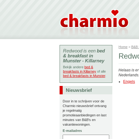
Home
>
B&B
Redwood is een
bed
Redwo
& breakfast in
Munster - Killarney
Bekijk andere
bed &
Helaas is e
breakfasts in Killarney
of alle
Nederlands. 
bed & breakfasts in Munster
.
Engels
Nieuwsbrief
Door in te schrijven voor de
Charmio nieuwsbrief ontvang
je regelmatig
promotieaanbiedingen en last
minutes van B&B's en
vakantiewoningen.
E-mailadres