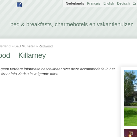
Nederlands
Français
English
Deutsch
Es
bed & breakfasts, charmehotels en vakantiehuizen
Ierland
>
B&B
Munster
> Redwood
od – Killarney
r geen verdere informatie beschikbaar over deze accommodatie in het
Meer info vindt u in volgende talen: