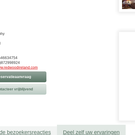
phy
d
)646634754
)872998924
w.redwoodireland.com
servatieaanvraag
tacteer vrijblijvend
de bezoekersreacties
Deel zelf uw ervaringen