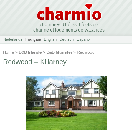
chambres d'hôtes, hôtels de
charme et logements de vacances
Nederlands
Français
English
Deutsch
Español
Home
>
B&B
Irlande
>
B&B
Munster
> Redwood
Redwood – Killarney