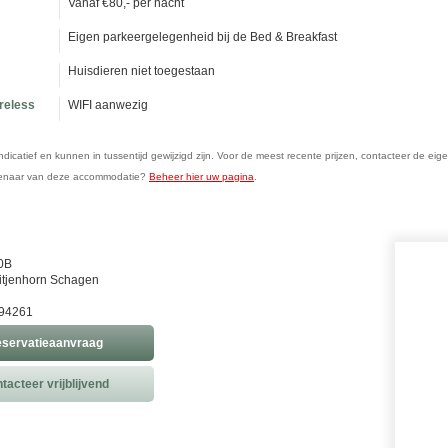
Vanaf €80,- per nacht
Eigen parkeergelegenheid bij de Bed & Breakfast
Huisdieren niet toegestaan
ireless
WIFI aanwezig
n indicatief en kunnen in tussentijd gewijzigd zijn. Voor de meest recente prijzen, contacteer de eig
genaar van deze accommodatie?
Beheer hier uw pagina
.
0B
itjenhorn Schagen
394261
servatieaanvraag
tacteer vrijblijvend