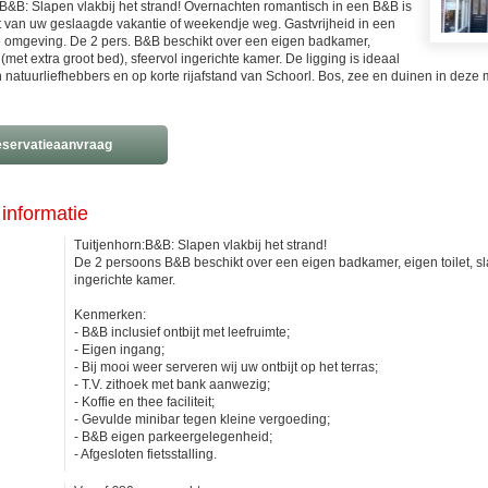
:B&B: Slapen vlakbij het strand! Overnachten romantisch in een B&B is
nt van uw geslaagde vakantie of weekendje weg. Gastvrijheid in een
e omgeving. De 2 pers. B&B beschikt over een eigen badkamer,
met extra groot bed), sfeervol ingerichte kamer. De ligging is ideaal
n natuurliefhebbers en op korte rijafstand van Schoorl. Bos, zee en duinen in deze 
servatieaanvraag
informatie
Tuitjenhorn:B&B: Slapen vlakbij het strand!
De 2 persoons B&B beschikt over een eigen badkamer, eigen toilet, sl
ingerichte kamer.
Kenmerken:
- B&B inclusief ontbijt met leefruimte;
- Eigen ingang;
- Bij mooi weer serveren wij uw ontbijt op het terras;
- T.V. zithoek met bank aanwezig;
- Koffie en thee faciliteit;
- Gevulde minibar tegen kleine vergoeding;
- B&B eigen parkeergelegenheid;
- Afgesloten fietsstalling.