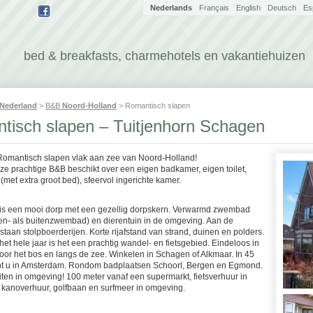
Nederlands
Français
English
Deutsch
Es
bed & breakfasts, charmehotels en vakantiehuizen
Nederland
>
B&B
Noord-Holland
> Romantisch slapen
tisch slapen – Tuitjenhorn Schagen
Romantisch slapen vlak aan zee van Noord-Holland!
ze prachtige B&B beschikt over een eigen badkamer, eigen toilet,
met extra groot bed), sfeervol ingerichte kamer.
 is een mooi dorp met een gezellig dorpskern. Verwarmd zwembad
en- als buitenzwembad) en dierentuin in de omgeving. Aan de
staan stolpboerderijen. Korte rijafstand van strand, duinen en polders.
t hele jaar is het een prachtig wandel- en fietsgebied. Eindeloos in
oor het bos en langs de zee. Winkelen in Schagen of Alkmaar. In 45
t u in Amsterdam. Rondom badplaatsen Schoorl, Bergen en Egmond.
eiten in omgeving! 100 meter vanaf een supermarkt, fietsverhuur in
, kanoverhuur, golfbaan en surfmeer in omgeving.