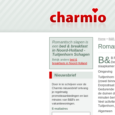
Home
>
B&B
Romantisch slapen is
Roman
een
bed & breakfast
in Noord-Holland -
Tuitjenhorn Schagen
B&
B 
Bekijk andere
bed &
De
breakfasts in Noord-Holland
.
slaapkamer (
Omgeving
Nieuwsbrief
Tuitjenhorn
(zowel binn
Door in te schrijven voor de
Dorpsstraat 
Charmio nieuwsbrief ontvang
Gedurende he
je regelmatig
de duinen d
promotieaanbiedingen en last
minuten ben
minutes van B&B's en
Veel activit
vakantiewoningen.
Tuitjenhorn
E-mailadres
Algemeen