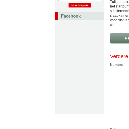
Tuitjenhorn
het startpu
schitterend
Facebook
slaapkamer (
voor rust- e
wandelen.
Re
Verdere 
Kamers