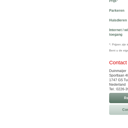
Prijs*
Parkeren
Huisdieren
Internet / w
toegang
*: Prijzen zij
Bent u de ei
Contact
Duinmaijer
Sportlaan 4
1747 GS Tu
Nederland
Tel.: 0226-
Re
Con