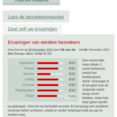
Contacteer vrijblijvend
Lees de bezoekersreacties
Deel zelf uw ervaringen
Ervaringen van eerdere bezoekers
Geschreven op
26 December 2013
door
I.W. van der
Verblijf: November 2013
Zee
(Reiziger alleen, leeftijd 45-54)
Een mooie b&b ,
Algemeen:
8
/
10
maar alleen 1
Kamer:
8/10
nacht verbleven,
omdat het
Service:
5/10
beddengoed
Ontbijt:
8/10
stonk. Gevraagd of
Charme:
8/10
ik het geld voor de
volgende nacht
Prijs/kwaliteit:
8/10
terug mocht
Totaal:
7.5/10
hebben, maar heb
daar geen reactie
op gekregen. Ook niet na herhaald verzoek. Ik had graag een positieve
recensie willen schrijven, omdat er verder helemaal niets op aan te
merken was.