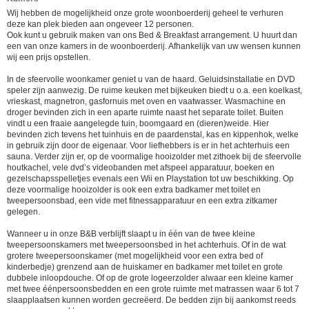
Wij hebben de mogelijkheid onze grote woonboerderij geheel te verhuren
deze kan plek bieden aan ongeveer 12 personen.
Ook kunt u gebruik maken van ons Bed & Breakfast arrangement. U huurt dan
een van onze kamers in de woonboerderij. Afhankelijk van uw wensen kunnen
wij een prijs opstellen.
In de sfeervolle woonkamer geniet u van de haard. Geluidsinstallatie en DVD
speler zijn aanwezig. De ruime keuken met bijkeuken biedt u o.a. een koelkast,
vrieskast, magnetron, gasfornuis met oven en vaatwasser. Wasmachine en
droger bevinden zich in een aparte ruimte naast het separate toilet. Buiten
vindt u een fraaie aangelegde tuin, boomgaard en (dieren)weide. Hier
bevinden zich tevens het tuinhuis en de paardenstal, kas en kippenhok, welke
in gebruik zijn door de eigenaar. Voor liefhebbers is er in het achterhuis een
sauna. Verder zijn er, op de voormalige hooizolder met zithoek bij de sfeervolle
houtkachel, vele dvd’s videobanden met afspeel apparatuur, boeken en
gezelschapsspelletjes evenals een Wii en Playstation tot uw beschikking. Op
deze voormalige hooizolder is ook een extra badkamer met toilet en
tweepersoonsbad, een vide met fitnessapparatuur en een extra zitkamer
gelegen.
Wanneer u in onze B&B verblijft slaapt u in één van de twee kleine
tweepersoonskamers met tweepersoonsbed in het achterhuis. Of in de wat
grotere tweepersoonskamer (met mogelijkheid voor een extra bed of
kinderbedje) grenzend aan de huiskamer en badkamer met toilet en grote
dubbele inloopdouche. Of op de grote logeerzolder alwaar een kleine kamer
met twee éénpersoonsbedden en een grote ruimte met matrassen waar 6 tot 7
slaapplaatsen kunnen worden gecreëerd. De bedden zijn bij aankomst reeds