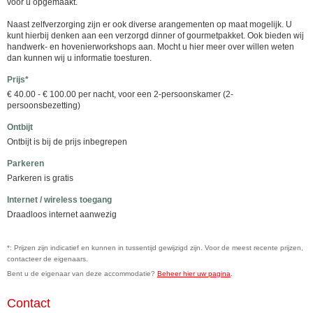
voor u opgemaakt.
Naast zelfverzorging zijn er ook diverse arangementen op maat mogelijk. U
kunt hierbij denken aan een verzorgd dinner of gourmetpakket. Ook bieden wij
handwerk- en hovenierworkshops aan. Mocht u hier meer over willen weten
dan kunnen wij u informatie toesturen.
Prijs*
€ 40.00 - € 100.00 per nacht, voor een 2-persoonskamer (2-
persoonsbezetting)
Ontbijt
Ontbijt is bij de prijs inbegrepen
Parkeren
Parkeren is gratis
Internet / wireless toegang
Draadloos internet aanwezig
*: Prijzen zijn indicatief en kunnen in tussentijd gewijzigd zijn. Voor de meest recente prijzen,
contacteer de eigenaars.
Bent u de eigenaar van deze accommodatie?
Beheer hier uw pagina
.
Contact