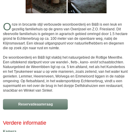
O
nze in brocante stijl verbouwde woonboerderij en B&B is een leuk en
gezellig familiehuis op de grens van Overijssel en Z.O. Friesland. Dit
sfeervolle familiehuis is gelegen in agrarisch gebied omringd door 1.5 hectare
grond te Echtenerbrug op ca. 100 meter van de openbare weg, nabij de
Klijnsmavaart. Een ideaal uitgangspunt voor natuurliefhebbers en diegenen
die op zoek zijn naar rust en ruimte.
De woonboerderij en B&B ligt vlakbij het natuurgebied de Rottige Meenthe.
Een uitstekend startpunt voor uw wandel-, fiets-, kano- en/of schaatstochten.
Natuurgebied de Weerribben ligt op ca. 5 km afstand, net als het Kuinderbos
en het Tjeukemeer waar u op vele manieren, zoals zeilend, van het water kunt
genieten. Lemmer, Heerenveen, Wolvega en Emmeloord liggen in de nabije
omgeving. Op fietsafstand, in het watersportdorp Echtenerbrug, vindt u een
supermarkt en net over de brug in het dorpje Delfstrahuizen een restaurant,
snackbar en Winkel van Sinkel.
Reservatieaanvraag
Verdere informatie
Kamers