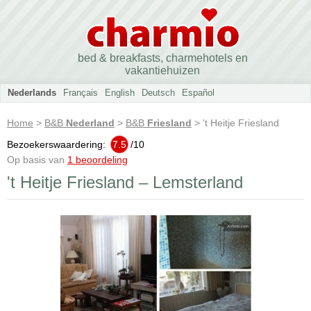
bed & breakfasts, charmehotels en
vakantiehuizen
Nederlands
Français
English
Deutsch
Español
Home
>
B&B
Nederland
>
B&B
Friesland
> 't Heitje Friesland
Bezoekerswaardering:
7.5
/
10
Op basis van
1 beoordeling
't Heitje Friesland – Lemsterland