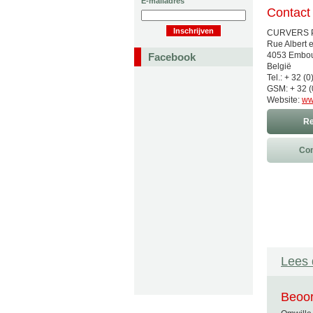
E-mailadres
Contact
CURVERS P
Rue Albert e
4053 Embo
Facebook
België
Tel.: + 32 (
GSM: + 32 (
Website:
ww
Re
Con
Lees 
Beoor