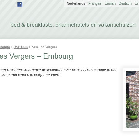
Nederlands
Français
English
Deutsch
Es
bed & breakfasts, charmehotels en vakantiehuizen
België
>
B&B
Luik
> Villa Les Vergers
 Les Vergers – Embourg
r geen verdere informatie beschikbaar over deze accommodatie in het
Meer info vindt u in volgende talen: