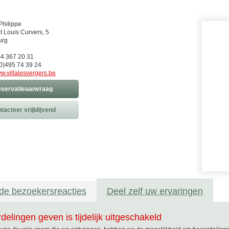
hilippe
t Louis Curvers, 5
urg
0)4 367 20 31
0)495 74 39 24
w.villalesvergers.be
servatieaanvraag
tacteer vrijblijvend
de bezoekersreacties
Deel zelf uw ervaringen
delingen geven is tijdelijk uitgeschakeld