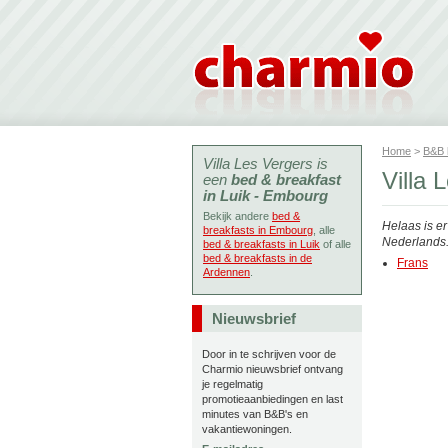
Home
>
B&B
Villa Les Vergers is
Villa
een
bed & breakfast
in Luik - Embourg
Bekijk andere
bed &
Helaas is e
breakfasts in Embourg
, alle
Nederlands. 
bed & breakfasts in Luik
of alle
bed & breakfasts in de
Frans
Ardennen
.
Nieuwsbrief
Door in te schrijven voor de
Charmio nieuwsbrief ontvang
je regelmatig
promotieaanbiedingen en last
minutes van B&B's en
vakantiewoningen.