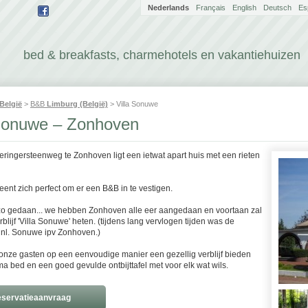
Nederlands
Français
English
Deutsch
Es
bed & breakfasts, charmehotels en vakantiehuizen
België
>
B&B
Limburg (België)
> Villa Sonuwe
 Sonuwe – Zonhoven
eringersteenweg te Zonhoven ligt een ietwat apart huis met een rieten
ent zich perfect om er een B&B in te vestigen.
o gedaan... we hebben Zonhoven alle eer aangedaan en voortaan zal
rblijf 'Villa Sonuwe' heten. (tijdens lang vervlogen tijden was de
nl. Sonuwe ipv Zonhoven.)
onze gasten op een eenvoudige manier een gezellig verblijf bieden
a bed en een goed gevulde ontbijttafel met voor elk wat wils.
servatieaanvraag