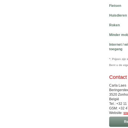
Fietsen
Huisdieren
Roken
Minder mob
Internet / w
toegang
*: Prijzen zij
Bent u de ei
Contact
Carla Laes
Beringerst
3520 Zonh
België
Tel.: +32 11
GSM: +32 4
Website:
ww
Re