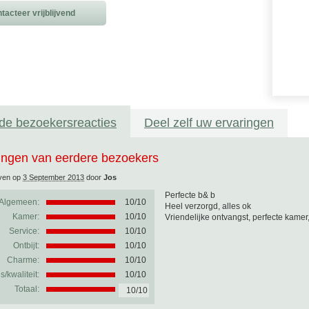
tacteer vrijblijvend
de bezoekersreacties
Deel zelf uw ervaringen
ingen van eerdere bezoekers
ven op
3 September 2013
door
Jos
Perfecte b& b
Algemeen:
10
/
10
Heel verzorgd, alles ok
Kamer:
10/10
Vriendelijke ontvangst, perfecte kamer,
Service:
10/10
Ontbijt:
10/10
Charme:
10/10
js/kwaliteit:
10/10
Totaal:
10/10