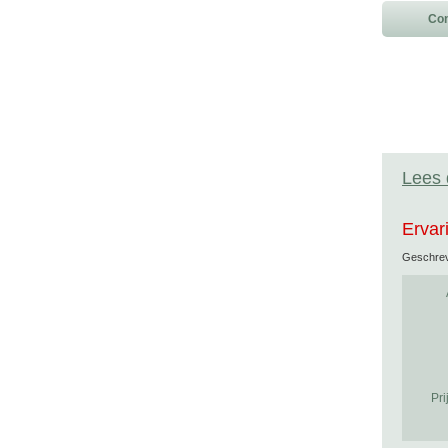
Con
Lees 
Ervar
Geschre
Pri