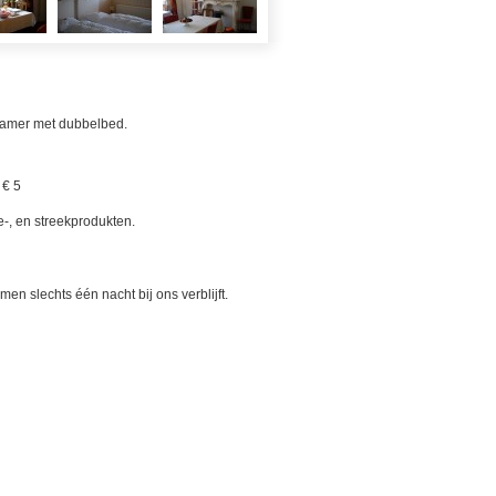
kamer met dubbelbed.
 € 5
e-, en streekprodukten.
n slechts één nacht bij ons verblijft.