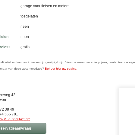
garage voor fietsen en motors
toegelaten
neen
ielen
neen
ireless
gratis
n indicatief en kunnen in tussentijd gewijzigd zijn. Voor de meest recente prijzen, contacteer de eig
genaar van deze accommodatie?
Beheer hier uw pagina
.
eenweg 42
oven
 72 38 49
74 566 781
w.villa-sonuwe.be
servatieaanvraag