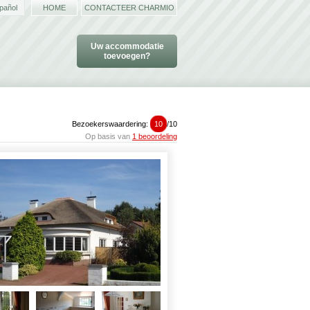
pañol
HOME
CONTACTEER CHARMIO
Uw accommodatie
toevoegen?
Bezoekerswaardering:
10
/
10
Op basis van
1 beoordeling