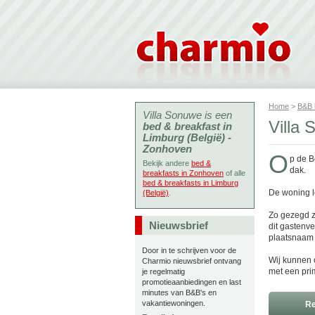
Home
>
B&B
Villa Sonuwe is een
Villa
bed & breakfast in
Limburg (België) -
Zonhoven
O
p de B
Bekijk andere
bed &
dak.
breakfasts in Zonhoven
of alle
bed & breakfasts in Limburg
De woning le
(België)
.
Zo gezegd z
Nieuwsbrief
dit gastenve
plaatsnaam 
Door in te schrijven voor de
Wij kunnen 
Charmio nieuwsbrief ontvang
met een prim
je regelmatig
promotieaanbiedingen en last
minutes van B&B's en
vakantiewoningen.
Re