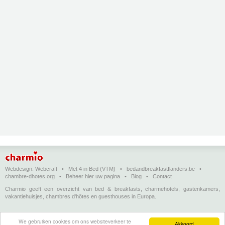
Webdesign:
Webcraft
•
Met 4 in Bed (VTM)
•
bedandbreakfastflanders.be
•
chambre-dhotes.org
•
Beheer hier uw pagina
•
Blog
•
Contact
Charmio geeft een overzicht van bed & breakfasts, charmehotels, gastenkamers,
vakantiehuisjes, chambres d'hôtes en guesthouses in Europa.
Bed & breakfasts, charmehotels en vakantiehuizen
(in het Nederlands)
•
Chambres
We gebruiken cookies om ons websiteverkeer te
d'hôtes, hôtels de charme et logements de vacances
(en français)
•
Bed &
Akkoord