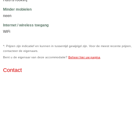
Huis is rookvrij
Minder mobielen
neen
Internet / wireless toegang
WiFi
*: Prijzen zijn indicatief en kunnen in tussentijd gewijzigd zijn. Voor de meest recente prijzen,
contacteer de eigenaars.
Bent u de eigenaar van deze accommodatie?
Beheer hier uw pagina
.
Contact