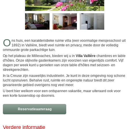
O
ns huis, een karakteristieke ruime villa (een voormalige meisjesschool uit
1892) in Vallière, biedt veel ruimte en privacy, mede door de volledig
ommuurde grote parkachtige tuin.
Op het plateau de Millevaches, bieden wij u in
Villa Vallière
chambres en table
d'hôtes. Onze stijlvolle gastenkamers zijn voorzien van eigentijds comfort. Vijf
dagen per week kunt u genieten van onze table d'hôtes met seizoen- en
streekgerechten.
In la Creuse zijn nauwelijks industrieën. Je kunt in deze omgeving nog schone
lucht opsnuiven. Behalve rust, ruimte en ongerepte natuur biedt dit zeer
gevarieerde gebied overigens nog veel meer.
U bent hier welkom voor een ontspannen vakantie, maar uiteraard ook voor
een korte tussenstop op doorreis.
Reservatieaanvraag
Verdere informatie