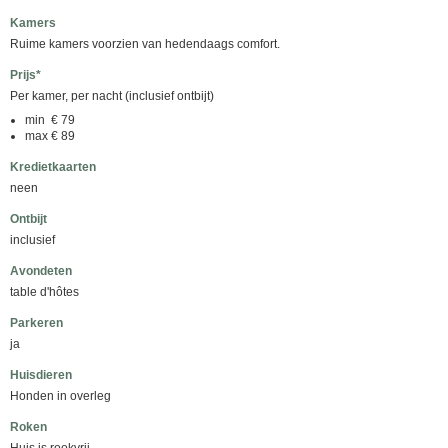
Kamers
Ruime kamers voorzien van hedendaags comfort.
Prijs*
Per kamer, per nacht (inclusief ontbijt)
min € 79
max € 89
Kredietkaarten
neen
Ontbijt
inclusief
Avondeten
table d'hôtes
Parkeren
ja
Huisdieren
Honden in overleg
Roken