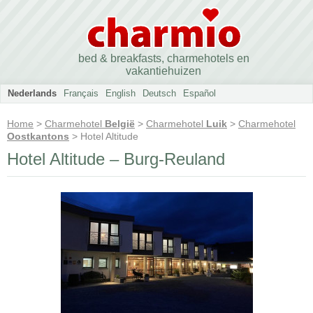
bed & breakfasts, charmehotels en
vakantiehuizen
Nederlands
Français
English
Deutsch
Español
Home
>
Charmehotel
België
>
Charmehotel
Luik
>
Charmehotel
Oostkantons
> Hotel Altitude
Hotel Altitude – Burg-Reuland