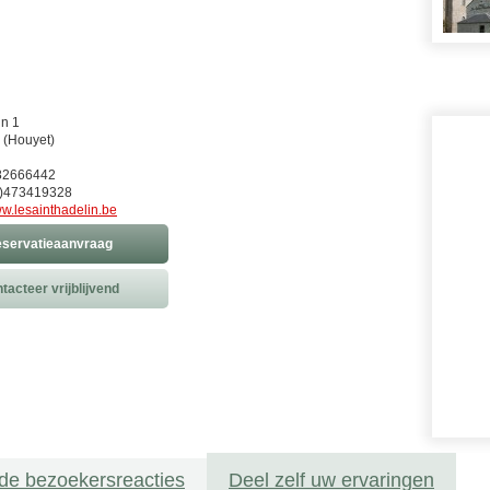
in 1
 (Houyet)
)82666442
)473419328
w.lesainthadelin.be
servatieaanvraag
tacteer vrijblijvend
de bezoekersreacties
Deel zelf uw ervaringen