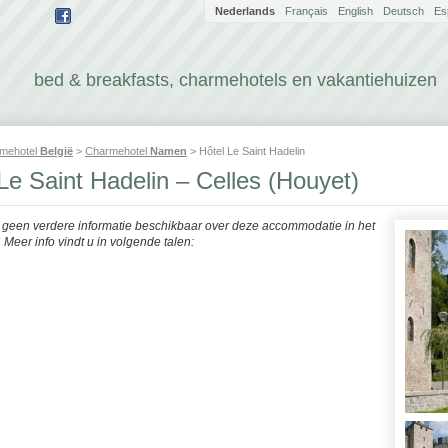
Nederlands
Français
English
Deutsch
Es
bed & breakfasts, charmehotels en vakantiehuizen
mehotel
België
>
Charmehotel
Namen
> Hôtel Le Saint Hadelin
Le Saint Hadelin – Celles (Houyet)
r geen verdere informatie beschikbaar over deze accommodatie in het
Meer info vindt u in volgende talen: