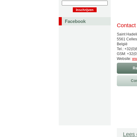
Facebook
Contact
Saint Hadel
5561 Celles
België
Tel.: +32(0
GSM: +32(0
Website:
ww
Re
Con
Lees 