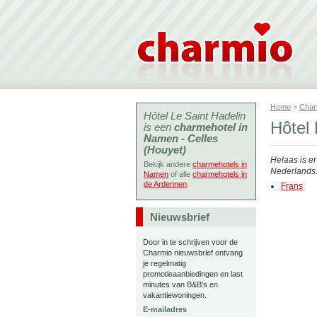
Home
>
Char
Hôtel Le Saint Hadelin
Hôtel 
is een
charmehotel in
Namen - Celles
(Houyet)
Helaas is e
Bekijk andere
charmehotels in
Nederlands. 
Namen
of alle
charmehotels in
de Ardennen
.
Frans
Nieuwsbrief
Door in te schrijven voor de
Charmio nieuwsbrief ontvang
je regelmatig
promotieaanbiedingen en last
minutes van B&B's en
vakantiewoningen.
E-mailadres