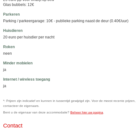
Glas bubbels: 12€
Parkeren
Parking / parkeergarage: 10€ - publieke parking naast de deur (0.40€/uur)
Huisdieren
20 euro per huisdier per nacht
Roken
neen
Minder mobielen
ja
Internet / wireless toegang
ja
*: Prijzen zijn indicatief en kunnen in tussentijd gewijzigd zijn. Voor de meest recente prijzen,
contacteer de eigenaars.
Bent u de eigenaar van deze accommodatie?
Beheer hier uw pagina
.
Contact