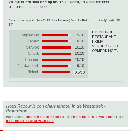
Wij zijn al een paar keer op bezoek geweest, en zullen die heel
binnenkort nog eens doen.
Geschreven op
28 July 2013
door
Lovan
(Paar, leeftijd 55-
Verblijf: July 2013
64)
DIK IN ORDE
Algemeen:
9
/
10
RESTAURANT
Kamer:
9/10
PRIMA
VERDER GEEN
Service:
10/10
OPMERKINGEN
Ontbijt:
10/10
Charme:
10/10
Prijs/kwaliteit:
9/10
Totaal:
9.5/10
Hotel Recour is een
charmehotel in de Westhoek -
Poperinge
Bekijk andere
charmehotels in Poperinge
, alle
charmehotels in de Westhoek
of alle
charmehotels in West-Vlaanderen
.