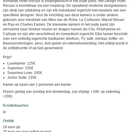
Romantik Hotel Recour is ondergebracht in het oude pand. Het Design Hotel
Recour is bereikbaar via een loopbrug. De opvallend moderne designkamers
zijn strak van uitstraling en zijn elk individueel ingericht met meubels van een
specifieke designer. Voor de inrichting van deze kamers is onder andere
gekozen voor meubilair van Mies van de Rohe, Le Corbusier, Marcel Breuer
en Ray en Charles Eames. De klassieke kamers in het oude pand zijn
vernoemd naar Griekse muzen en dragen namen als Clio, Polyhymnia en
Calliope en zijn alle verschillend én romantisch ingericht. Elke kamer beschikt
over een volledig ingerichte badkamer, telefoon, TV, safe, minibar, koffie- en
theevoorzieningen, airco, dvd-speler en internetverbinding. Het ontbijt wordt in
de ontbijtruimte of op bed geserveerd.
Prijs*
Luxekamer: 125€
Superieur: 155€
Superieur Luxe: 195€
Junior Suite: 235€
Kamer op basis van 2 personen per kamer.
Prijzen geldig van zondag tem donderdag. (op vrijdag: +10€, op zaterdag:
+20€)
Kredietkaarten
ja
Ontbijt
18 euro pp
25 euro pp voor ontbijt op bed