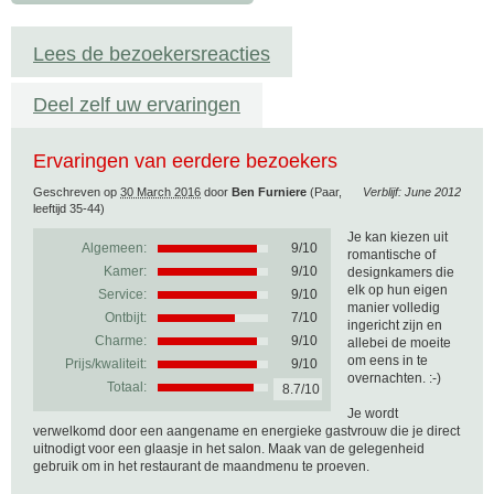
Lees de bezoekersreacties
Deel zelf uw ervaringen
Ervaringen van eerdere bezoekers
Geschreven op
30 March 2016
door
Ben Furniere
(Paar,
Verblijf: June 2012
leeftijd 35-44)
Je kan kiezen uit
Algemeen:
9
/
10
romantische of
Kamer:
9/10
designkamers die
elk op hun eigen
Service:
9/10
manier volledig
Ontbijt:
7/10
ingericht zijn en
Charme:
9/10
allebei de moeite
om eens in te
Prijs/kwaliteit:
9/10
overnachten. :-)
Totaal:
8.7/10
Je wordt
verwelkomd door een aangename en energieke gastvrouw die je direct
uitnodigt voor een glaasje in het salon. Maak van de gelegenheid
gebruik om in het restaurant de maandmenu te proeven.