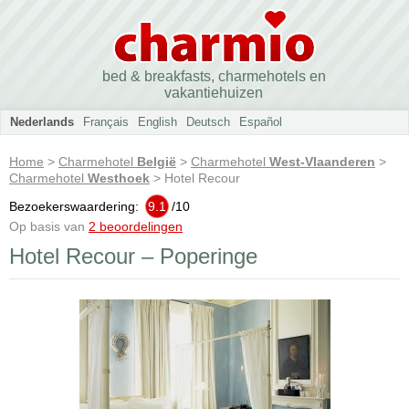
bed & breakfasts, charmehotels en
vakantiehuizen
Nederlands
Français
English
Deutsch
Español
Home
>
Charmehotel
België
>
Charmehotel
West-Vlaanderen
>
Charmehotel
Westhoek
> Hotel Recour
Bezoekerswaardering:
9.1
/
10
Op basis van
2 beoordelingen
Hotel Recour – Poperinge