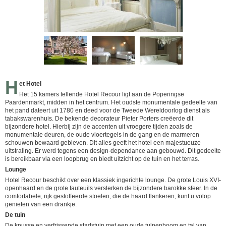
H
et Hotel
Het 15 kamers tellende Hotel Recour ligt aan de Poperingse
Paardenmarkt, midden in het centrum. Het oudste monumentale gedeelte van
het pand dateert uit 1780 en deed voor de Tweede Wereldoorlog dienst als
tabakswarenhuis. De bekende decorateur Pieter Porters creëerde dit
bijzondere hotel. Hierbij zijn de accenten uit vroegere tijden zoals de
monumentale deuren, de oude vloertegels in de gang en de marmeren
schouwen bewaard gebleven. Dit alles geeft het hotel een majestueuze
uitstraling. Er werd tegens een design-dependance aan gebouwd. Dit gedeelte
is bereikbaar via een loopbrug en biedt uitzicht op de tuin en het terras.
Lounge
Hotel Recour beschikt over een klassiek ingerichte lounge. De grote Louis XVI-
openhaard en de grote fauteuils versterken de bijzondere barokke sfeer. In de
comfortabele, rijk gestoffeerde stoelen, die de haard flankeren, kunt u volop
genieten van een drankje.
De tuin
De knusse en verfrissende stadstuin met een oude tulpenboom en tal van