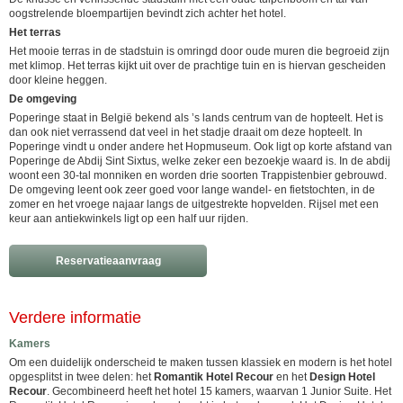
oogstrelende bloempartijen bevindt zich achter het hotel.
Het terras
Het mooie terras in de stadstuin is omringd door oude muren die begroeid zijn
met klimop. Het terras kijkt uit over de prachtige tuin en is hiervan gescheiden
door kleine heggen.
De omgeving
Poperinge staat in België bekend als ’s lands centrum van de hopteelt. Het is
dan ook niet verrassend dat veel in het stadje draait om deze hopteelt. In
Poperinge vindt u onder andere het Hopmuseum. Ook ligt op korte afstand van
Poperinge de Abdij Sint Sixtus, welke zeker een bezoekje waard is. In de abdij
woont een 30-tal monniken en worden drie soorten Trappistenbier gebrouwd.
De omgeving leent ook zeer goed voor lange wandel- en fietstochten, in de
zomer en het vroege najaar langs de uitgestrekte hopvelden. Rijsel met een
keur aan antiekwinkels ligt op een half uur rijden.
Reservatieaanvraag
Verdere informatie
Kamers
Om een duidelijk onderscheid te maken tussen klassiek en modern is het hotel
opgesplitst in twee delen: het
Romantik Hotel Recour
en het
Design Hotel
Recour
. Gecombineerd heeft het hotel 15 kamers, waarvan 1 Junior Suite. Het