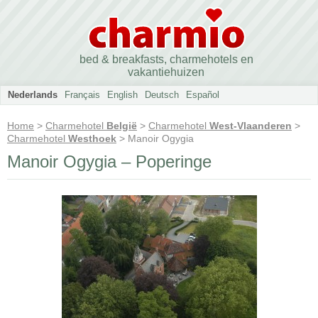
bed & breakfasts, charmehotels en
vakantiehuizen
Nederlands
Français
English
Deutsch
Español
Home
>
Charmehotel
België
>
Charmehotel
West-Vlaanderen
>
Charmehotel
Westhoek
> Manoir Ogygia
Manoir Ogygia – Poperinge