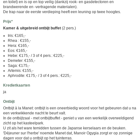
en toilet) en is op en top veilig (dankzij rook- en gasdetectoren en
brandwerende en -vertragende materialen).
De trap naar de eerste verdieping heeft een leuning op twee hoogtes.
Prijs*
Kamer & uitgebreid ontbijt buffet
(2 pers.)
Iris: €165,-
Rhea : €155,-
Hera: €165,-
Eos: €165,-
Hebe: €175,- / 3 of 4 pers.: €225,-
Demeter: €155,-
Saga: €175,-
Artemis: €155,-
Aphrodite: €175,- / 3 of 4 pers.: €225,-
Kredietkaarten
ja
Ontbijt
Ontbijt à la Manet: ontbijt is een oneerbiedig woord voor het gebeuren dat u na
een verkwikkende nacht te beurt valt.
In de ontbijtzaal - met ontbijtbuffet - geniet u van een werkelijk overweldigend
zicht op het kasteelpark.
U zit als het ware temidden tussen de Japanse kerselaars en de beuken.
'Déjeuner sur l'herbe' noemde Manet dat, Manoir Ogygia zorgt er op zonnige
dagen voor dat u ontbijt op het tuinterras.