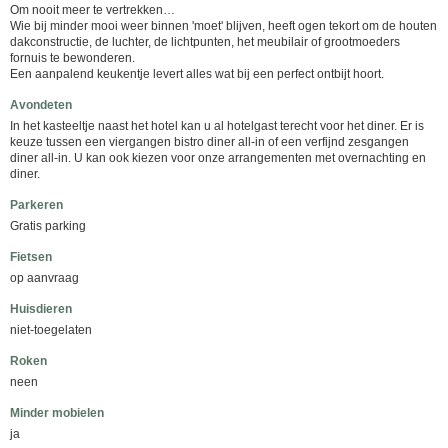
Om nooit meer te vertrekken…
Wie bij minder mooi weer binnen 'moet' blijven, heeft ogen tekort om de houten
dakconstructie, de luchter, de lichtpunten, het meubilair of grootmoeders
fornuis te bewonderen.
Een aanpalend keukentje levert alles wat bij een perfect ontbijt hoort.
Avondeten
In het kasteeltje naast het hotel kan u al hotelgast terecht voor het diner. Er is
keuze tussen een viergangen bistro diner all-in of een verfijnd zesgangen
diner all-in. U kan ook kiezen voor onze arrangementen met overnachting en
diner.
Parkeren
Gratis parking
Fietsen
op aanvraag
Huisdieren
niet-toegelaten
Roken
neen
Minder mobielen
ja