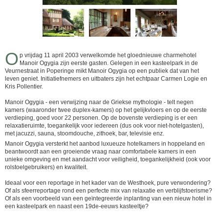
O
p vrijdag 11 april 2003 verwelkomde het gloednieuwe charmehotel
Manoir Ogygia zijn eerste gasten. Gelegen in een kasteelpark in de
Veurnestraat in Poperinge mikt Manoir Ogygia op een publiek dat van het
leven geniet. Initiatiefnemers en uitbaters zijn het echtpaar Carmen Logie en
Kris Pollentier.
Manoir Ogygia - een verwijzing naar de Griekse mythologie - telt negen
kamers (waaronder twee duplex-kamers) op het gelijkvloers en op de eerste
verdieping, goed voor 22 personen. Op de bovenste verdieping is er een
relaxatieruimte, toegankelijk voor iedereen (dus ook voor niet-hotelgasten),
met jacuzzi, sauna, stoomdouche, zithoek, bar, televisie enz.
Manoir Ogygia versterkt het aanbod luxueuze hotelkamers in hoppeland en
beantwoordt aan een groeiende vraag naar comfortabele kamers in een
unieke omgeving en met aandacht voor veiligheid, toegankelijkheid (ook voor
rolstoelgebruikers) en kwaliteit.
Ideaal voor een reportage in het kader van de Westhoek, pure verwondering?
Of als sfeerreportage rond een perfecte mix van relaxatie en verblijfstoerisme?
Of als een voorbeeld van een geïntegreerde inplanting van een nieuw hotel in
een kasteelpark en naast een 19de-eeuws kasteeltje?