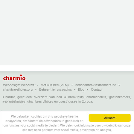
Webdesign:
Webcraft
•
Met 4 in Bed (VTM)
•
bedandbreakfastflanders.be
•
chambre-dhotes.org
•
Beheer hier uw pagina
•
Blog
•
Contact
Charmio geeft een overzicht van bed & breakfasts, charmehotels, gastenkamers,
vakantiehuisjes, chambres d'hôtes en guesthouses in Europa.
Bed & breakfasts, charmehotels en vakantiehuizen
(in het Nederlands)
•
Chambres
We gebruiken cookies om ons websiteverkeer te
d'hôtes, hôtels de charme et logements de vacances
(en français)
•
Bed &
Akkoord
analyseren, om content en advertenties te gebruiken en
breakfasts, charming hotels and holiday accommodations
(in English)
•
Bed &
om functies voor social media te bieden. We delen ook informatie over uw gebruik van onze
Breakfast, Charme-Hotels und Ferienhäuser
(auf Deutsch)
•
Bed & breakfast, hoteles
site met onze partners voor social media, adverteren en analyse.
con encanto y alojamientos turísticos
(en Enspañol)