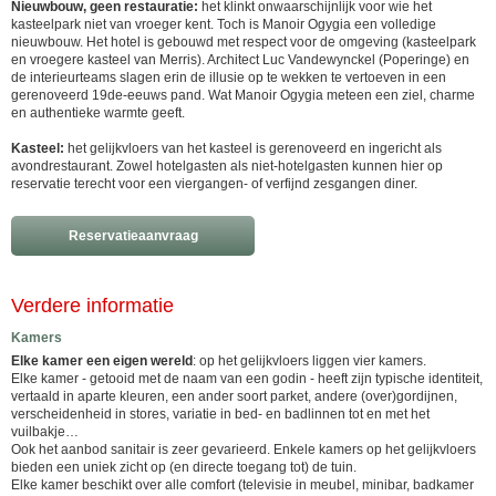
Nieuwbouw, geen restauratie:
het klinkt onwaarschijnlijk voor wie het
kasteelpark niet van vroeger kent. Toch is Manoir Ogygia een volledige
nieuwbouw. Het hotel is gebouwd met respect voor de omgeving (kasteelpark
en vroegere kasteel van Merris). Architect Luc Vandewynckel (Poperinge) en
de interieurteams slagen erin de illusie op te wekken te vertoeven in een
gerenoveerd 19de-eeuws pand. Wat Manoir Ogygia meteen een ziel, charme
en authentieke warmte geeft.
Kasteel:
het gelijkvloers van het kasteel is gerenoveerd en ingericht als
avondrestaurant. Zowel hotelgasten als niet-hotelgasten kunnen hier op
reservatie terecht voor een viergangen- of verfijnd zesgangen diner.
Reservatieaanvraag
Verdere informatie
Kamers
Elke kamer een eigen wereld
: op het gelijkvloers liggen vier kamers.
Elke kamer - getooid met de naam van een godin - heeft zijn typische identiteit,
vertaald in aparte kleuren, een ander soort parket, andere (over)gordijnen,
verscheidenheid in stores, variatie in bed- en badlinnen tot en met het
vuilbakje…
Ook het aanbod sanitair is zeer gevarieerd. Enkele kamers op het gelijkvloers
bieden een uniek zicht op (en directe toegang tot) de tuin.
Elke kamer beschikt over alle comfort (televisie in meubel, minibar, badkamer