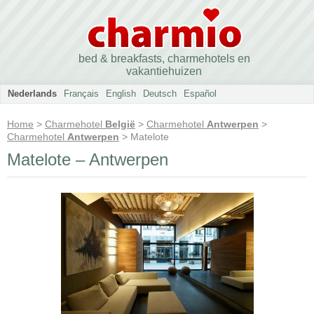
bed & breakfasts, charmehotels en
vakantiehuizen
Nederlands
Français
English
Deutsch
Español
Home
>
Charmehotel
België
>
Charmehotel
Antwerpen
>
Charmehotel
Antwerpen
> Matelote
Matelote – Antwerpen