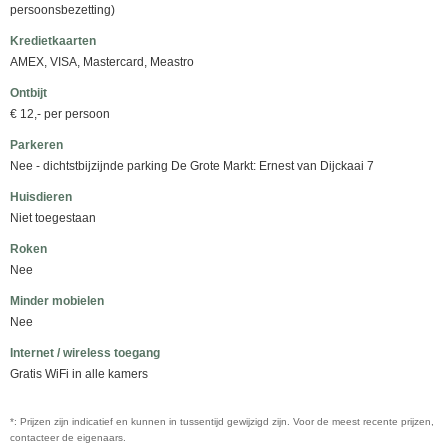
persoonsbezetting)
Kredietkaarten
AMEX, VISA, Mastercard, Meastro
Ontbijt
€ 12,- per persoon
Parkeren
Nee - dichtstbijzijnde parking De Grote Markt: Ernest van Dijckaai 7
Huisdieren
Niet toegestaan
Roken
Nee
Minder mobielen
Nee
Internet / wireless toegang
Gratis WiFi in alle kamers
*: Prijzen zijn indicatief en kunnen in tussentijd gewijzigd zijn. Voor de meest recente prijzen,
contacteer de eigenaars.