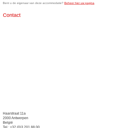
Bent u de eigenaar van deze accommodatie?
Beheer hier uw pagina
.
Contact
Haarstraat 11a
2000 Antwerpen
België
Tel.: +32 (0)3 201 88 00