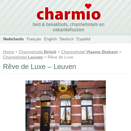
bed & breakfasts, charmehotels en
vakantiehuizen
Nederlands
Français
English
Deutsch
Español
Home
>
Charmehotel
België
>
Charmehotel
Vlaams-Brabant
>
Charmehotel
Leuven
> Rêve de Luxe
Rêve de Luxe – Leuven