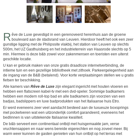
R
êve de Luxe gevestigd in een gerenoveerd herenhuis aan de groene
boulevard aan de stadsrand van Leuven. Hierdoor heeft het ook een zeer
gunstige ligging met de Philipssite vlakbij, het station van Leuven op slechts
500m, het UZ Gasthuisberg en het industrieterrein van Haasrode slechts op 5
min. Hiermee is deze b&b zowel voor zakenmensen en toeristen een uiterst
geschikte locatie.
U kan er gebruik maken van onze gratis draadloze internetverbinding, de
intieme tuin en een gezellige bibliotheek met zithoek. Parkeergelegenheid aan
de ingang van de B&B (betalend). Voor korte verplaatsingen stellen we u gratis
fietsen ter beschikking.
Alle kamers van
Rêve de Luxe
zijn elegant ingericht met houten vloeren en
hebben een flatscreen kabel-tv met een dvd-speler. Sommige badkamers
hebben een modern roll-top bad en alle badkamers zijn voorzien van een
badjas, badslippers en luxe badprodukten van het Italiaanse huis Etro.
Er werd eveneens zeer veel aandacht besteed aan de luxueuze boxsprings
met pocketveren wat een uitzonderlijk comfort garandeerd, eveneens het
bedlinnen is van uitstekende Italiaanse kwaliteit.
De b&b serveert een continentaal ontbijt met huisgemaakte jam, verse
vruchtensappen en naar wens bereide eigerechten en nog zoveel meer. Bij
warm weer kunnen de gasten genieten van hun ontbijt op het terras met