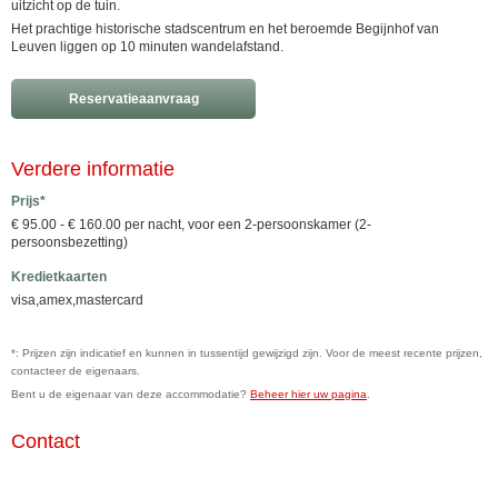
uitzicht op de tuin.
Het prachtige historische stadscentrum en het beroemde Begijnhof van
Leuven liggen op 10 minuten wandelafstand.
Reservatieaanvraag
Verdere informatie
Prijs*
€ 95.00 - € 160.00 per nacht, voor een 2-persoonskamer (2-
persoonsbezetting)
Kredietkaarten
visa,amex,mastercard
*: Prijzen zijn indicatief en kunnen in tussentijd gewijzigd zijn. Voor de meest recente prijzen,
contacteer de eigenaars.
Bent u de eigenaar van deze accommodatie?
Beheer hier uw pagina
.
Contact