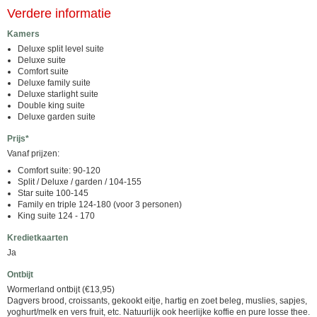
Verdere informatie
Kamers
Deluxe split level suite
Deluxe suite
Comfort suite
Deluxe family suite
Deluxe starlight suite
Double king suite
Deluxe garden suite
Prijs*
Vanaf prijzen:
Comfort suite: 90-120
Split / Deluxe / garden / 104-155
Star suite 100-145
Family en triple 124-180 (voor 3 personen)
King suite 124 - 170
Kredietkaarten
Ja
Ontbijt
Wormerland ontbijt (€13,95)
Dagvers brood, croissants, gekookt eitje, hartig en zoet beleg, muslies, sapjes,
yoghurt/melk en vers fruit, etc. Natuurlijk ook heerlijke koffie en pure losse thee.